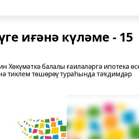
үге иғәнә күләме - 15
н Хөкүмәткә балалы ғаиләләргә ипотека өс
енә тиклем төшөрөү тураһында тәҡдимдәр