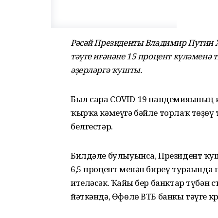
Рәсәй Президенты Владимир Путин Х
тәүге иғәнәне 15 процент күләменә
әҙерләргә ҡушты.
Был сара COVID-19 пандемияһының 
ҡырҡа кәмеүгә бәйле торлаҡ төҙөү 
белгестәр.
Билдәле булыуынса, Президент ҡ
6,5 процент менән биреү тураһында
ителәсәк. Ҡайһы бер банктар түбән
йәткәндә, Өфөлө ВТБ банкы тәүге к