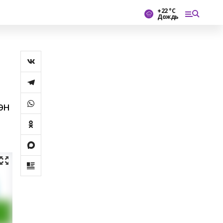
+22 °С
Дождь
өн