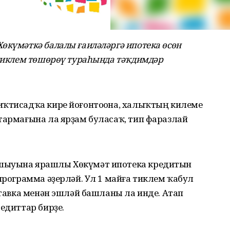
өкүмәткә балалы ғаиләләргә ипотека өсөн
 тиклем төшөрөү тураһында тәҡдимдәр
иҡтисадҡа кире йоғонтоһона, халыҡтың килеме
тармағына ла ярҙам буласаҡ, тип фаразлай
ушыуына ярашлы Хөкүмәт ипотека кредитын
 программа әҙерләй. Ул 1 майға тиклем ҡабул
 ставка менән эшләй башланы ла инде. Атап
редиттар бирҙе.