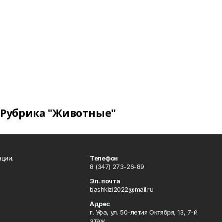
Рубрика "Животные"
ции.
Телефон
8 (347) 273-26-89
Эл. почта
bashkizi2022@mail.ru
Адрес
г. Уфа, ул. 50-летия Октября, 13, 7-й
этаж