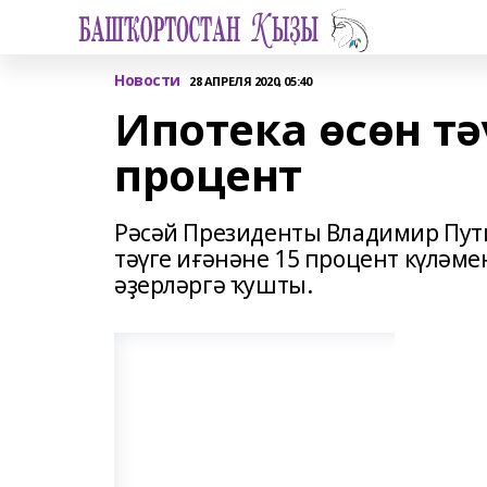
Новости
28 АПРЕЛЯ 2020, 05:40
Ипотека өсөн тә
процент
Рәсәй Президенты Владимир Пути
тәүге иғәнәне 15 процент күләм
әҙерләргә ҡушты.