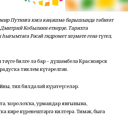
имир Путинға кисә кәңәшмә барышында тәбиғәт
 Дмитрий Кобылкин еткерҙе. Тарихта
 һығымтаға Рәсәй гидромет хеҙмәте генә түгел,
н тәүге билге лә бар – дүшәмбелә Красноярск
радусҡа тиклем күтәрелгән.
йны, тип билдәләй күҙәтеүселәр.
әттә, ҡоролоҡҡа, урмандар янғынына,
 кире күренештәргә килтерә. Тимәк, быға