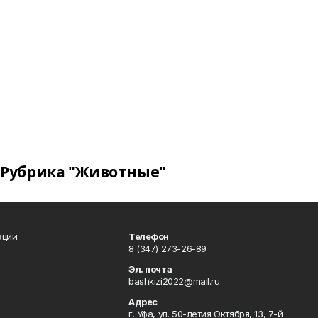
Рубрика "Животные"
ции.
Телефон
8 (347) 273-26-89
Эл. почта
bashkizi2022@mail.ru
Адрес
г. Уфа, ул. 50-летия Октября, 13, 7-й