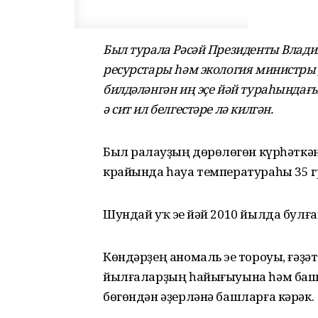
Был турала Рәсәй Президенты Влад
ресурстары һәм экология министры
билдәләнгән иң эҫе йәй тураһындағы
ә сит ил белгестәре лә килгән.
Был раҫлауҙың дөрөҫлөгөн күрһәткә
крайында һауа температураһы 35 г
Шундай уҡ эҫе йәй 2010 йылда булға
Көндәрҙең аномаль эҫе тороуы, ғәҙ
йылғаларҙың һайығыуына һәм башҡа
бөгөндән әҙерләнә башларға кәрәк.