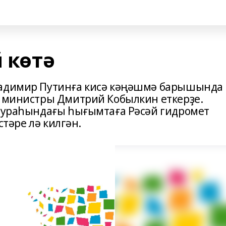
й көтә
ладимир Путинға кисә кәңәшмә барышында
я министры Дмитрий Кобылкин еткерҙе.
 тураһындағы һығымтаға Рәсәй гидромет
стәре лә килгән.