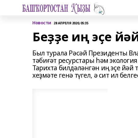
Новости
28 АПРЕЛЯ 2020, 05:35
Беҙҙе иң эҫе йә
Был турала Рәсәй Президенты В
тәбиғәт ресурстары һәм экологи
Тарихта билдәләнгән иң эҫе йәй
хеҙмәте генә түгел, ә сит ил белге