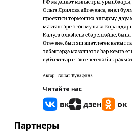
РФ мәҙәниәт министры урынбаҫары
Ольга Ярилова әйтеүенсә, еңел бу
проектын тормошҡа ашырыу дауам и
мәктәптәре өсөн музыка ҡоралдары а
Калуга өлкәһенә ебәрелгәйне, бын
Өҫтәүенә, был эш ниәтләгән ваҡытт
төбәктәрҙә мәҙәниәтте һәр кемгә ет
субъекттар етәкселегенә бик рәхмәтл
Автор:
Гөлшат Ҡунафина
Читайте нас
Партнеры