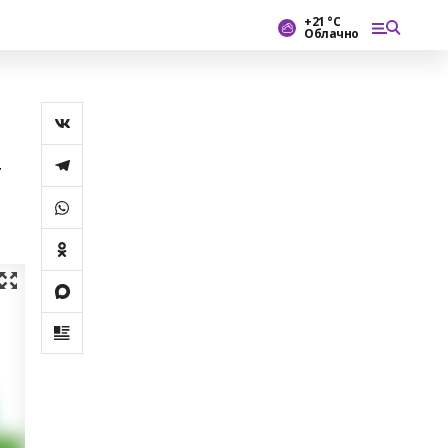
+21 °С
Облачно
т