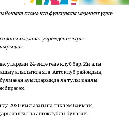
айонына күсмә күп функциялы мәҙәниәт үҙәге
н районы мәҙәниәт учреждениелары
пшырылды.
, уларҙың 24-ендә генә клуб бар. Иң алыҫ
 ашыу алыҫлыҡта ята. Автоклуб райондың
 булмаған ауылдарында ла тулы ҡанлы
к бирәсәк.
ндә 2020 йыл аҙағына тиклем Баймаҡ,
дары халҡы ла автоклублы буласаҡ.