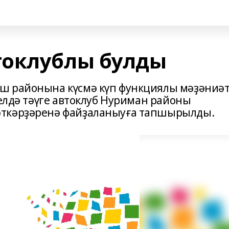
токлублы булды
ш районына күсмә күп функциялы мәҙәниә
релдә тәүге автоклуб Нуриман районы
әткәрҙәренә файҙаланыуға тапшырылды.