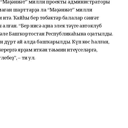
, “Мәҙәниәт” милли проекты администраторы
лмаған шарттарҙа ла “Мәҙәниәт” милли
тә. Ҡайһы бер төбәктәр балалар сәнғәт
лған. “Бер нисә аҙна элек тәүге автоклуб
а әле Башҡортостан Республикаһына оҙатылды.
ан дүрт ай алда башҡарылды. Күп көс һалған,
керергә ярҙам иткән тәьмин итеүселәргә,
ебеҙ”, – ти ул.