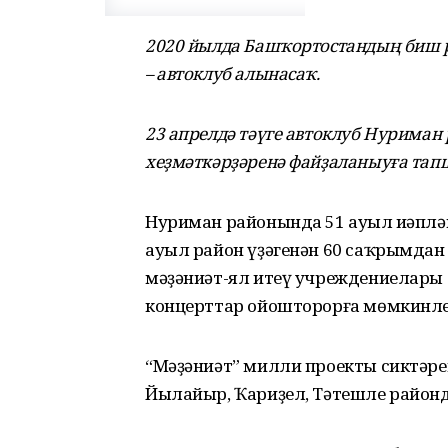
2020 йылда Башҡортостандың биш р
– автоклуб алынасаҡ.
23 апрелдә тәүге автоклуб Нурима
хеҙмәткәрҙәренә файҙаланыуға та
Нуриман районында 51 ауыл иҫәпләнә
ауыл район үҙәгенән 60 саҡрымдан
мәҙәниәт-ял итеү учреждениелары
концерттар ойошторорға мөмкинле
“Мәҙәниәт” милли проекты сиктәре
Йылайыр, Ҡариҙел, Тәтешле район