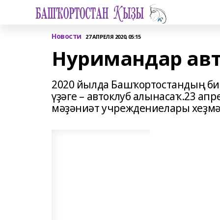
Новости
27 АПРЕЛЯ 2020, 05:15
Нуримандар ав
2020 йылда Башҡортостандың би
үҙәге – автоклуб алынасаҡ.23 ап
мәҙәниәт учреждениелары хеҙм