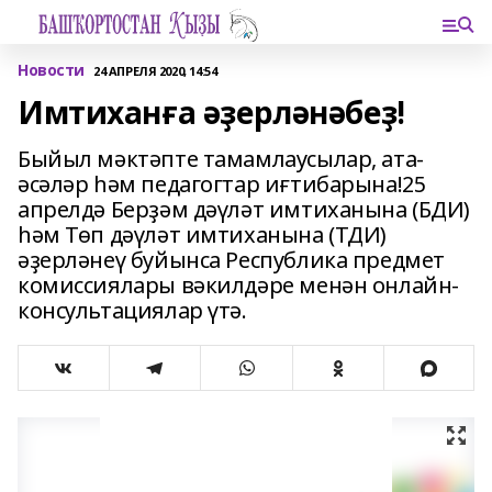
Новости
24 АПРЕЛЯ 2020, 14:54
Имтиханға әҙерләнәбеҙ!
Быйыл мәктәпте тамамлаусылар, ата-
әсәләр һәм педагогтар иғтибарына!25
апрелдә Берҙәм дәүләт имтиханына (БДИ)
һәм Төп дәүләт имтиханына (ТДИ)
әҙерләнеү буйынса Республика предмет
комиссиялары вәкилдәре менән онлайн-
консультациялар үтә.