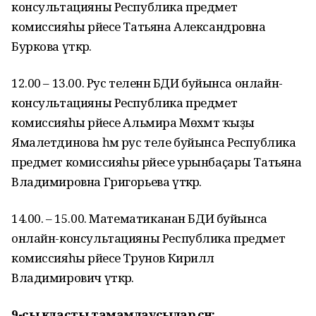
консультацияны Республика предмет
комиссияһы рәйесе Татьяна Александровна
Буркова үткәрә.
12.00 – 13.00. Рус теленән БДИ буйынса онлайн-
консультацияны Республика предмет
комиссияһы рәйесе Альмира Мөхәмәт ҡыҙы
Ямалетдинова һәм рус теле буйынса Республика
предмет комиссияһы рәйесе урынбаҫары Татьяна
Владимировна Григорьева үткәрә.
14.00. – 15.00. Математиканан БДИ буйынса
онлайн-консультацияны Республика предмет
комиссияһы рәйесе Трунов Кирилл
Владимирович үткәрә.
9-сы класты тамамлаусылар өсөн: