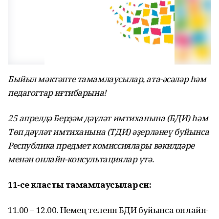
Быйыл мәктәпте тамамлаусылар, ата-әсәләр һәм
педагогтар иғтибарына!
25 апрелдә
Берҙәм дәүләт имтиханына (БДИ) һәм
Төп дәүләт имтиханына (ТДИ) әҙерләнеү буйынса
Республика предмет комиссиялары вәкилдәре
менән онлайн-консультациялар үтә.
11-се класты тамамлаусылар өсөн:
11.00 – 12.00. Немец теленән БДИ буйынса онлайн-