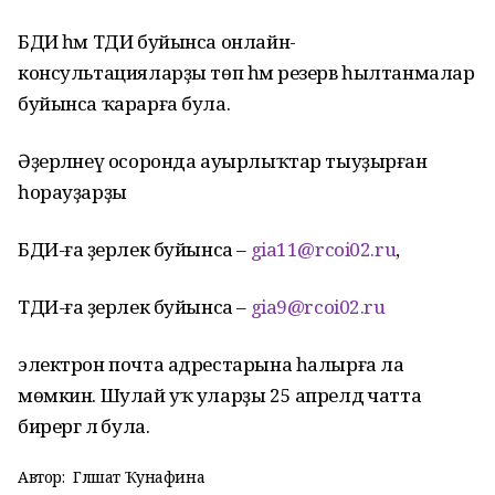
БДИ һәм ТДИ буйынса онлайн-
консультацияларҙы төп һәм резерв һылтанмалар
буйынса ҡарарға була.
Әҙерләнеү осоронда ауырлыҡтар тыуҙырған
һорауҙарҙы
БДИ-ға әҙерлек буйынса –
gia11@rcoi02.ru
,
ТДИ-ға әҙерлек буйынса –
gia9@rcoi02.ru
электрон почта адрестарына һалырға ла
мөмкин. Шулай уҡ уларҙы 25 апрелдә чатта
бирергә лә була.
Автор:
Гөлшат Ҡунафина