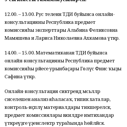
12.00. – 13.00. Рус теленән ТДИ буйынса онлайн-
консультацияны Республика предмет
комиссияһы эксперттары Альбина Феликсовна
Мамяшева и Лариса Николаевна Ахкамова үткәрә.
14.00. – 15.00. Математиканан ТДИ буйынса
онлайн-консультацияны Республика предмет
комиссияһы рәйесе урынбаҫары Гөлүсә Фәнис ҡыҙы
Сафина үткәрә.
Онлайн-консультация сиктәрендә мәсьәләләр
сиселешенә анализ яһаласаҡ, типик хаталар,
контроль-иҫәпләү материалдары тикшереләсәк,
предмет комиссиялары вәкилдәре имтихандар
үткәреүҙәге үҙенсәлектәр тураһында һөйләйәсәк.