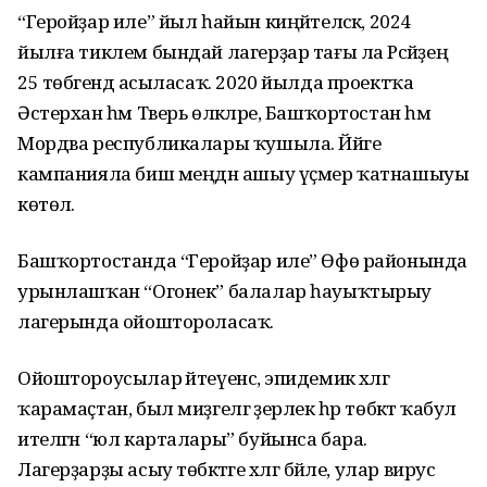
“Геройҙар иле” йыл һайын киңәйтеләсәк, 2024
йылға тиклем бындай лагерҙар тағы ла Рәсәйҙең
25 төбәгендә асыласаҡ. 2020 йылда проектҡа
Әстерхан һәм Тверь өлкәләре, Башҡортостан һәм
Мордва республикалары ҡушыла. Йәйге
кампанияла биш меңдән ашыу үҫмер ҡатнашыуы
көтөлә.
Башҡортостанда “Геройҙар иле” Өфө районында
урынлашҡан “Огонек” балалар һауыҡтырыу
лагерында ойоштороласаҡ.
Ойоштороусылар әйтеүенсә, эпидемик хәлгә
ҡарамаҫтан, был миҙгелгә әҙерлек һәр төбәктә ҡабул
ителгән “юл карталары” буйынса бара.
Лагерҙарҙы асыу төбәктәге хәлгә бәйле, улар вирус