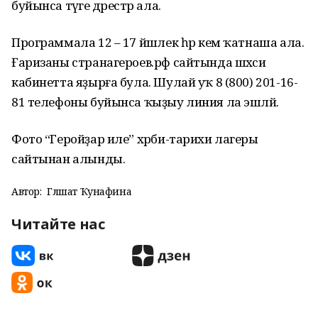
буйынса тәүге дәрестәр ала.
Программала 12 – 17 йәшлек һәр кем ҡатнаша ала.
Ғаризаны странагероев.рф сайтында шәхси
кабинетта яҙырға була. Шулай уҡ 8 (800) 201-16-
81 телефоны буйынса ҡыҙыу линия ла эшләй.
Фото “Геройҙар иле” хәрби-тарихи лагеры
сайтынан алынды.
Автор:
Гөлшат Ҡунафина
Читайте нас