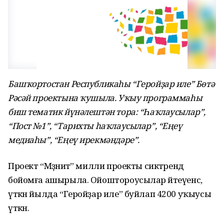
Башҡортостан Республикаһы “Геройҙар иле” Бөтә
Рәсәй проектына ҡушыла. Уҡыу программаһы
биш тематик йүнәлештән тора: “Һаҡлаусылар”,
“Пост №1”, “Тарихты һаҡлаусылар”, “Еңеү
медиаһы”, “Еңеү ирекмәндәре”.
Проект “Мәҙәниәт” милли проекты сиктәрендә
бойомға ашырыла. Ойоштороусылар әйтеүенсә,
үткән йылда “Геройҙар иле” буйлап 4200 уҡыусы
үткән.