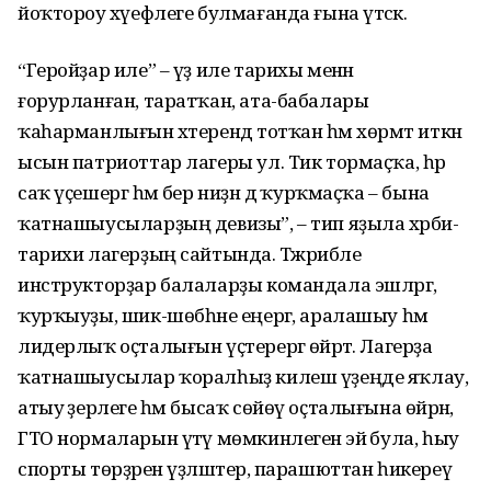
йоҡтороу хәүефлеге булмағанда ғына үтәсәк.
“Геройҙар иле” – үҙ иле тарихы менән
ғорурланған, таратҡан, ата-бабалары
ҡаһарманлығын хәтерендә тотҡан һәм хөрмәт иткән
ысын патриоттар лагеры ул. Тик тормаҫҡа, һәр
саҡ үҫешергә һәм бер ниҙән дә ҡурҡмаҫҡа – бына
ҡатнашыусыларҙың девизы”, – тип яҙыла хәрби-
тарихи лагерҙың сайтында. Тәжрибәле
инструкторҙар балаларҙы командала эшләргә,
ҡурҡыуҙы, шик-шөбһәне еңергә, аралашыу һәм
лидерлыҡ оҫталығын үҫтерергә өйрәтә. Лагерҙа
ҡатнашыусылар ҡоралһыҙ килеш үҙеңде яҡлау,
атыу әҙерлеге һәм бысаҡ сөйөү оҫталығына өйрәнә,
ГТО нормаларын үтәү мөмкинлегенә эйә була, һыу
спорты төрҙәрен үҙләштерә, парашюттан һикереү