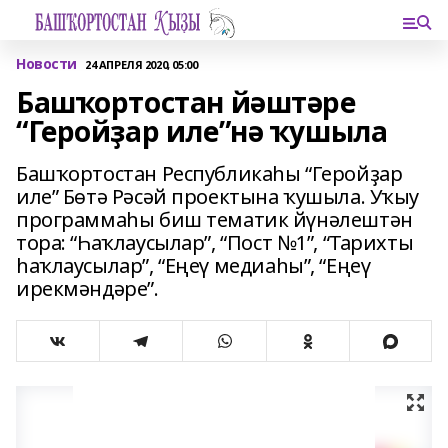
Новости
24 АПРЕЛЯ 2020, 05:00
Башҡортостан йәштәре
“Геройҙар иле”нә ҡушыла
Башҡортостан Республикаһы “Геройҙар
иле” Бөтә Рәсәй проектына ҡушыла. Уҡыу
программаһы биш тематик йүнәлештән
тора: “Һаҡлаусылар”, “Пост №1”, “Тарихты
һаҡлаусылар”, “Еңеү медиаһы”, “Еңеү
ирекмәндәре”.