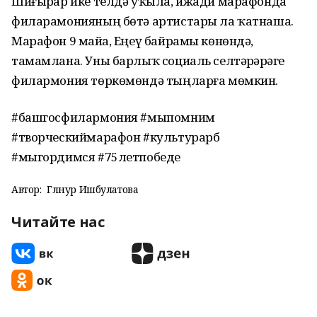
Шиғырҙар ике телдә уҡыла, ижади марафонда
филарамонияның бөтә артистары ла ҡатнаша.
Марафон 9 майҙа, Еңеү байрамы көнөндә,
тамамлана. Уны барлыҡ социаль селтәрҙәрҙәге
филармония төркөмөндә тыңларға мөмкин.
#башгосфилармония #мыпомним
#творческиймарафон #культурарб
#мыгордимся #75летпобеде
Автор:
Гөлнур Ишбулатова
Читайте нас