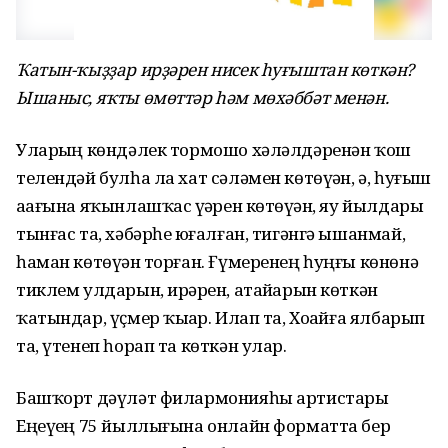
Ҡатын-ҡыҙҙар ирҙәрен нисек һуғыштан көткән?
Ышаныс, яҡты өмөттәр һәм мөхәббәт менән.
Уларҙың көндәлек тормошо хәләлдәренән ҡош
телендәй булһа ла хат сәләмен көтөүҙән, ә, һуғыш
аҙағына яҡынлашҡас үҙҙәрен көтөүҙән, яу йылдары
тынғас та, хәбәрһеҙ юғалған, тигәнгә ышанмай,
һаман көтөүҙән торған. Ғүмеренең һуңғы көнөнә
тиклем улдарын, ирҙәрен, атайҙарын көткән
ҡатындар, үҫмер ҡыҙҙар. Илап та, Хоҙайға ялбарып
та, үтенеп һорап та көткән улар.
Башҡорт дәүләт филармонияһы артистары
Еңеүҙең 75 йыллығына онлайн форматта бер