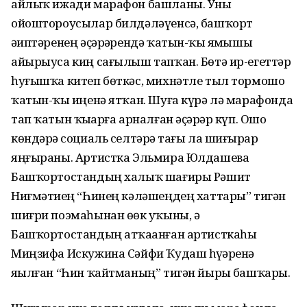
айлыҡ ижади марафон башланы. Уны
ойоштороусылар билдәләүенсә, башҡорт
әҙиптәренең әҫәрҙәрендә ҡатын-ҡыҙ яҙмышы
айырыуса киң сағылыш тапҡан. Бөтә ир-егеттәр
һуғышҡа китеп бөткәс, михнәтле тыл тормошо
ҡатын-ҡыҙ иңенә ятҡан. Шуға күрә лә марафонда
тап ҡатын ҡыҙҙарға арналған әҫәрҙәр күп. Ошо
көндәрҙә социаль селтәрҙә тағы ла шиғырҙар
яңғыраны. Артистка Эльмира Юлдашева
Башҡортостандың халыҡ шағиры Рәшит
Ниғмәтиҙең “Һинең кәләшеңдең хаттары” тигән
шиғри поэмаһынан өҙөк уҡыны, ә
Башҡортостандың атҡаҙанған артисткаһы
Миңзифа Искужина Сәйфи Ҡудаш һүҙҙәренә
яҙылған “Һин ҡайтманың” тигән йырҙы башҡарҙы.