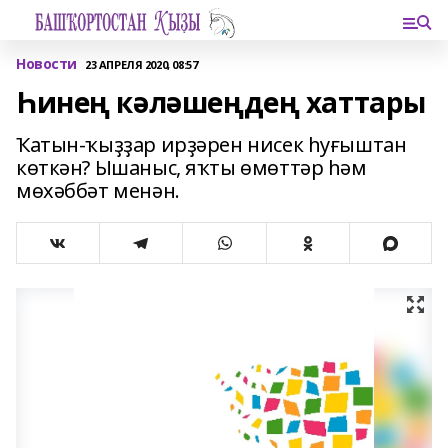
Новости
23 АПРЕЛЯ 2020, 08:57
Һинең кәләшеңдең хаттары
Ҡатын-ҡыҙҙар ирҙәрен нисек һуғыштан
көткән? Ышаныс, яҡты өмөттәр һәм
мөхәббәт менән.