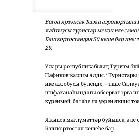
Бөгөн иртәнсәк Ҡазан аэропортына 
ҡайтыусы туристар менән ике самол
Башҡортостандан 50 кеше бар ине: т
29.
Уларҙы республикабыҙҙың Туризм бу
Нафиҡов ҡаршы алды. “Туристарҙы ү
ике автобусы бүленде, – тине Салау
шифаханаһындағы обсерваторға илт
күренмәй, бөтәһе лә үҙҙәрен яҡшы тоя
Яҡынса мәғлүмәттәр буйынса, әле с
Башҡортостан кешеһе бар.