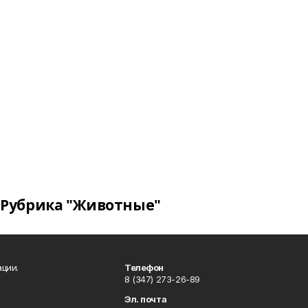
Рубрика "Животные"
ции.
Телефон
8 (347) 273-26-89
Эл. почта