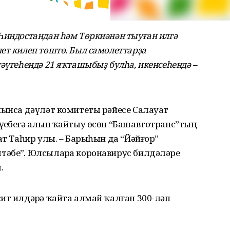
Һиндостандан һәм Төркиәнән тыуған илгә
ет килеп төштө. Был самолеттарҙа
әүгеһендә 21 яҡташыбыҙ булһа, икенсеһендә –
йынса дәүләт комитеты рәйесе Салауат
ҙебеҙгә алып ҡайтыу өсөн “Башавтотранс”тың
ат Таһир улы. – Барыһын да “Йәйғор”
әбеҙ”. Юлсыларҙа коронавирус билдәләре
.
ит илдәрҙә ҡайта алмай ҡалған 300-ләп