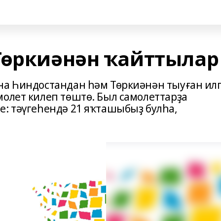
Төркиәнән ҡайттылар
на Һиндостандан һәм Төркиәнән тыуған ил
молет килеп төштө. Был самолеттарҙа
е: тәүгеһендә 21 яҡташыбыҙ булһа,