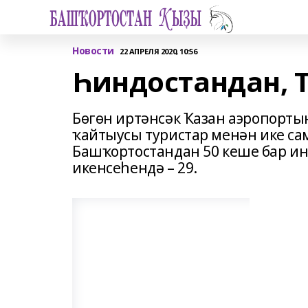
Новости
22 АПРЕЛЯ 2020, 10:56
Һиндостандан, 
Бөгөн иртәнсәк Ҡазан аэропорты
ҡайтыусы туристар менән ике са
Башҡортостандан 50 кеше бар ин
икенсеһендә – 29.