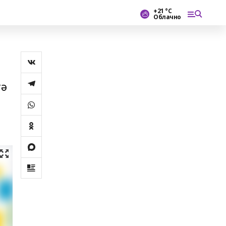
+21 °С
Облачно
гә