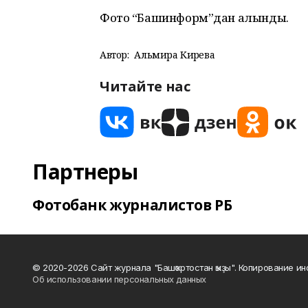
Фото “Башинформ”дан алынды.
Автор:
Альмира Кирәева
Читайте нас
Партнеры
Фотобанк журналистов РБ
© 2020-2026 Сайт журнала "Башҡортостан ҡыҙы". Копирование и
Об использовании персональных данных