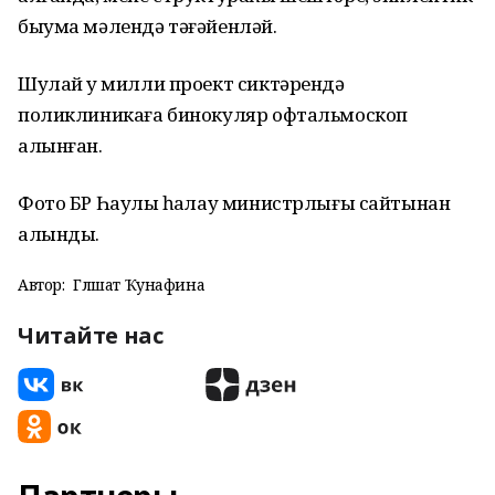
быума мәлендә тәғәйенләй.
Шулай уҡ милли проект сиктәрендә
поликлиникаға бинокуляр офтальмоскоп
алынған.
Фото БР Һаулыҡ һаҡлау министрлығы сайтынан
алынды.
Автор:
Гөлшат Ҡунафина
Читайте нас