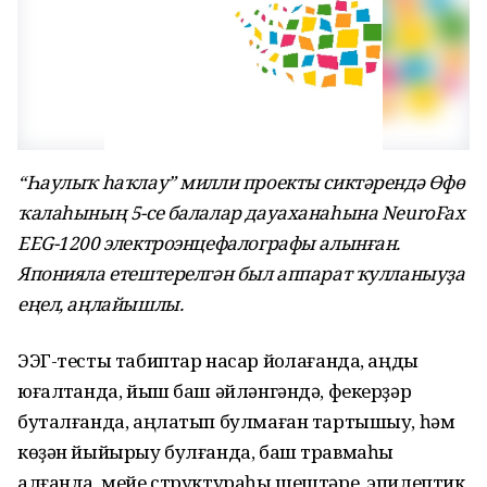
“Һаулыҡ һаҡлау” милли проекты сиктәрендә Өфө
ҡалаһының 5-се балалар дауаханаһына
NeuroFax
EEG-1200 электроэнцефалографы алынған.
Японияла етештерелгән был аппарат ҡулланыуҙа
еңел, аңлайышлы.
ЭЭГ-тесты табиптар насар йоҡлағанда, аңды
юғалтҡанда, йыш баш әйләнгәндә, фекерҙәр
буталғанда, аңлатып булмаған тартышыу, һәм
көҙән йыйырыу булғанда, баш травмаһы
алғанда, мейе структураһы шештәре, эпилептик