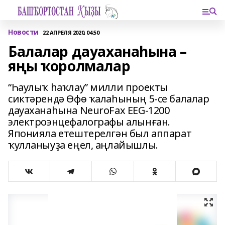
Новости
22 АПРЕЛЯ 2020, 04:50
Балалар дауаханаһына –
яңы ҡоролмалар
“Һаулыҡ һаҡлау” милли проекты
сиктәрендә Өфө ҡалаһының 5-се балалар
дауаханаһына NeuroFax EEG-1200
электроэнцефалографы алынған.
Японияла етештерелгән был аппарат
ҡулланыуҙа еңел, аңлайышлы.