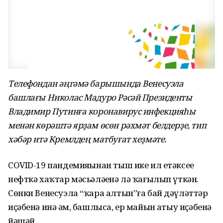
Телефондан әңгәмә барышында Венесуэла
башлағы Николас Мадуро Рәсәй Президенты
Владимир Путинға коронавирус инфекцияһы
менән көрәштә ярҙам өсөн рәхмәт белдерҙе, тип
хәбәр итә Кремлдең матбуғат хеҙмәте.
COVID-19 пандемияһынан тыш ике ил етәксеһе
нефткә хаҡтар мәсьәләһенә лә ҡағылып үткән.
Сөнки Венесуэла “ҡара алтын”ға бай дәүләттәр
иҫәбенә инә һәм, башлыса, ер майын һатыу иҫәбенә
йәшәй.