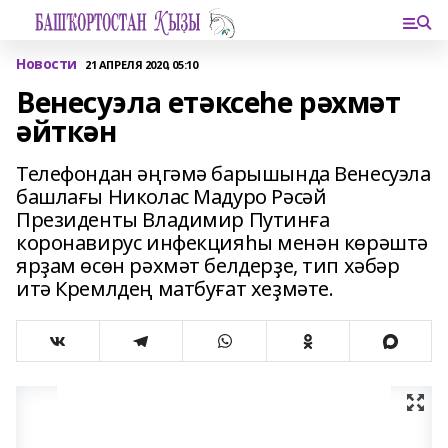
Новости
21 АПРЕЛЯ 2020, 05:10
Венесуэла етәксеһе рәхмәт
әйткән
Телефондан әңгәмә барышында Венесуэла
башлағы Николас Мадуро Рәсәй
Президенты Владимир Путинға
коронавирус инфекцияһы менән көрәштә
ярҙам өсөн рәхмәт белдерҙе, тип хәбәр
итә Кремлдең матбуғат хеҙмәте.