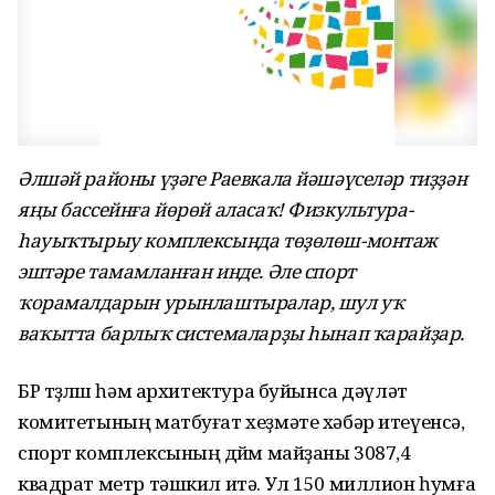
Әлшәй районы үҙәге Раевкала йәшәүселәр тиҙҙән
яңы бассейнға йөрөй аласаҡ! Физкультура-
һауыҡтырыу комплексында төҙөлөш-монтаж
эштәре тамамланған инде. Әле спорт
ҡорамалдарын урынлаштыралар, шул уҡ
ваҡытта барлыҡ системаларҙы һынап ҡарайҙар.
БР төҙөлөш һәм архитектура буйынса дәүләт
комитетының матбуғат хеҙмәте хәбәр итеүенсә,
спорт комплексының дөйөм майҙаны 3087,4
квадрат метр тәшкил итә. Ул 150 миллион һумға