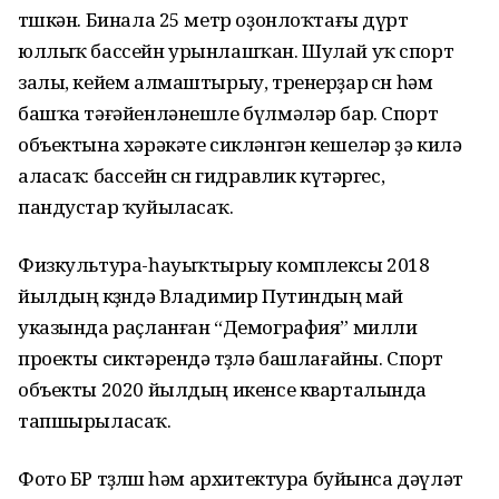
төшкән. Бинала 25 метр оҙонлоҡтағы дүрт
юллыҡ бассейн урынлашҡан. Шулай уҡ спорт
залы, кейем алмаштырыу, тренерҙар өсөн һәм
башҡа тәғәйенләнешле бүлмәләр бар. Спорт
объектына хәрәкәте сикләнгән кешеләр ҙә килә
аласаҡ: бассейн өсөн гидравлик күтәргес,
пандустар ҡуйыласаҡ.
Физкультура-һауыҡтырыу комплексы 2018
йылдың көҙөндә Владимир Путиндың май
указында раҫланған “Демография” милли
проекты сиктәрендә төҙөлә башлағайны. Спорт
объекты 2020 йылдың икенсе кварталында
тапшырыласаҡ.
Фото БР төҙөлөш һәм архитектура буйынса дәүләт