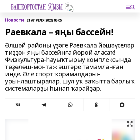
Новости
21 АПРЕЛЯ 2020, 05:05
Раевкала – яңы бассейн!
Әлшәй районы үҙәге Раевкала йәшәүселәр
тиҙҙән яңы бассейнға йөрөй аласаҡ!
Физкультура-һауыҡтырыу комплексында
төҙөлөш-монтаж эштәре тамамланған
инде. Әле спорт ҡорамалдарын
урынлаштыралар, шул уҡ ваҡытта барлыҡ
системаларҙы һынап ҡарайҙар.