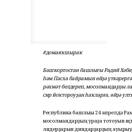
#домаяҡшыраҡ
Башҡортостан башлығы Радий Хәбир
һәм Пасха байрамын өйҙә үткәрергә
рәхмәт белдереп, мосолмандарҙы л
сир йоҡтороуҙан һаҡларға, өйҙә ул
Республика башлығы 24 апрелдә Р
мосолмандарҙың ураҙа тотоуын иҫк
лидерҙарын диндарҙарҙың ауырыу 