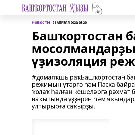
Новости
21 АПРЕЛЯ 2020, 05:20
Башҡортостан 
мосолмандарҙы
үҙизоляция реж
#домаяҡшыраҡБашҡортостан баш
режимын үтәргә һәм Пасха байра
ҡолаҡ һалған кешеләргә рәхмәт 
ваҡытында үҙҙәрен һәм яҡындары
ултырырға саҡырҙы.