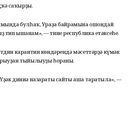
кә саҡырҙы.
жимында булһаҡ, Ураҙа байрамына ошондай
ҙ тип ышанам», — тине республика етәксеһе.
етдин карантин көндәрендә мәсеттәрҙә күмәк
барыуҙан тыйылыуҙы һораны.
 Үҙәк диниә назараты сайты аша таратыла», —