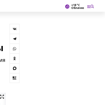
+18 °С
Облачно
ы
ия