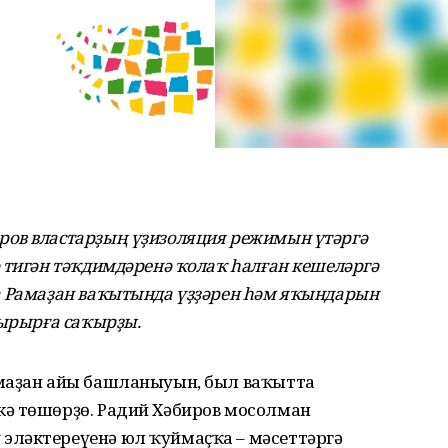
ов властарҙың үҙизоляция режимын үтәргә
 тигән тәҡдимдәренә ҡолаҡ һалған кешеләргә
а Рамаҙан ваҡытында үҙҙәрен һәм яҡындарын
тырырға саҡырҙы.
амаҙан айы башланыуын, был ваҡытта
ә төшөрҙө. Радий Хәбиров мосолман
эләктереүенә юл ҡуймаҫҡа – мәсеттәргә