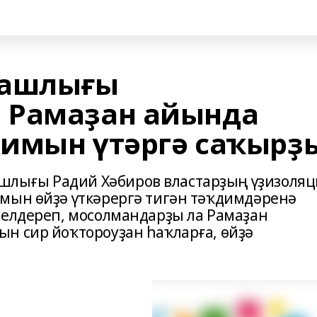
башлығы
 Рамаҙан айында
имын үтәргә саҡырҙ
лығы Радий Хәбиров властарҙың үҙизоляц
мын өйҙә үткәрергә тигән тәҡдимдәренә
белдереп, мосолмандарҙы ла Рамаҙан
н сир йоҡтороуҙан һаҡларға, өйҙә