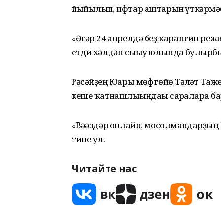
йыйылып, ифтар аштарын үткәрмәҫ
«Әгәр 24 апрелдә беҙ карантин ре
етди хәлдән сығыу юлында булырбы
Рәсәйҙең Юғары мөфтөйө Тәлғәт Таж
кеше ҡатнашлығындағы сараларға 
«Вәғәздәр онлайн, мосолмандарҙың
тине ул.
Читайте нас