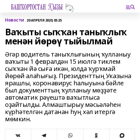
Новости
20 АПРЕЛЯ 2020, 05:25
Ваҡыты сыҡҡан таныҡлыҡ
менән йөрөү тыйылмай
Әгәр водитель таныҡлығының ҡулланыу
ваҡыты 1 февралдән 15 июлгә тиклем
сыҡҡан йә сыға икән, юлда ҡурҡмай
йөрөй алаһығыҙ. Президенттың Указына
ярашлы, коронавирус һалыуына бәйле
был документтың ҡулланыу мөҙҙәте
автоматик рәүештә ваҡытлыса
оҙайтылды. Алмаштырыу мәсьәләһен
күрһәтелгән датанан һуң хәл итергә
мөмкин.