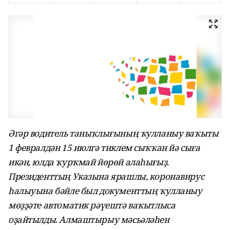
Әгәр водитель таныҡлығының ҡулланыу ваҡыты
1 февралдән 15 июлгә тиклем сыҡҡан йә сыға
икән, юлда ҡурҡмай йөрөй алаһығыҙ.
Президенттың Указына ярашлы, коронавирус
һалыуына бәйле был документтың ҡулланыу
мөҙҙәте автоматик рәүештә ваҡытлыса
оҙайтылды. Алмаштырыу мәсьәләһен