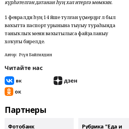
күрһәтелгән датанан һуң хәл итергә мөмкин.
1 февралдән һуң 14 йәше тулған үҫмерҙәргә лә был
ваҡытта паспорт урынына тыуыу тураһында
таныҡлыҡ менән ваҡытылыса файҙаланыу
хоҡуғы бирелде.
Автор:
Рәсүл Байгилдин
Читайте нас
Партнеры
Фотобанк
Рубрика "Еда и