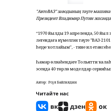
"АвтоВАЗ" заводының тәүге машина
Президент Владимир Путин эшсәндә
“1970 йылдың 19 апрелендә, 50 йыл
легендаға күмелгән тәүге "ВАЗ-210
һеҙҙе ҡотлайым”, - тине ил етәксеһе
Һамар өлкәһендәге Тольятти ҡала
эсендә 40 төрлө моделдар серияһы
Автор:
Рәсүл Байгилдин
Читайте нас