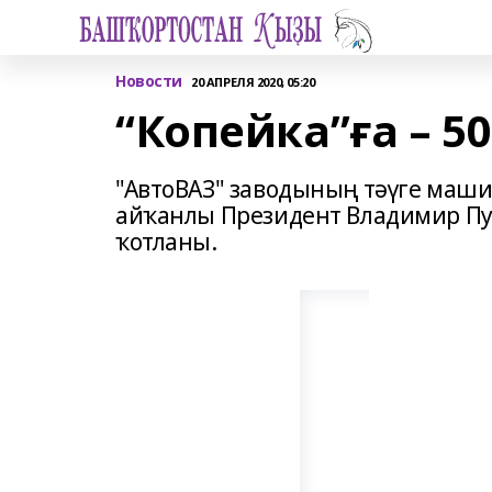
Новости
20 АПРЕЛЯ 2020, 05:20
“Копейка”ға – 5
"АвтоВАЗ" заводының тәүге маши
айҡанлы Президент Владимир Пу
ҡотланы.