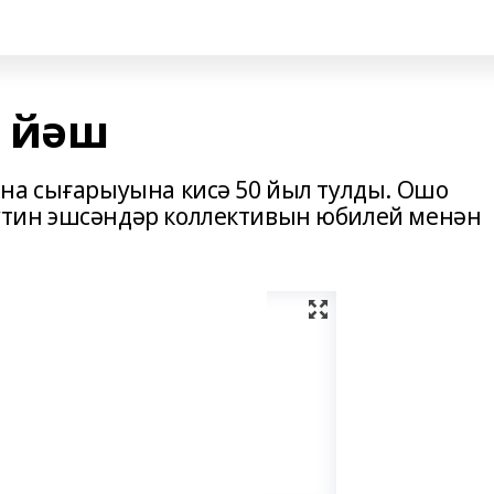
0 йәш
на сығарыуына кисә 50 йыл тулды. Ошо
тин эшсәндәр коллективын юбилей менән