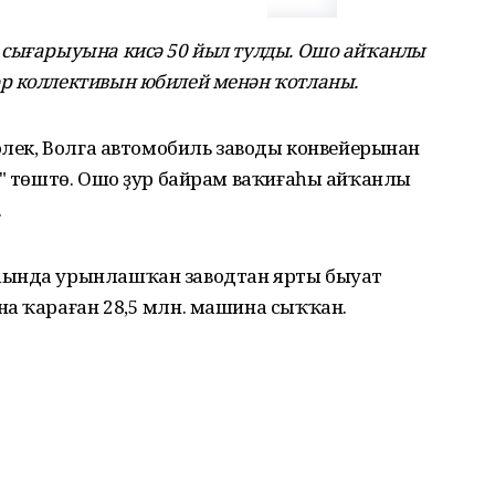
 сығарыуына кисә 50 йыл тулды. Ошо айҡанлы
р коллективын юбилей менән ҡотланы.
 элек, Волга автомобиль заводы конвейерынан
1" төштө. Ошо ҙур байрам ваҡиғаһы айҡанлы
.
һында урынлашҡан заводтан ярты быуат
на ҡараған 28,5 млн. машина сыҡҡан.