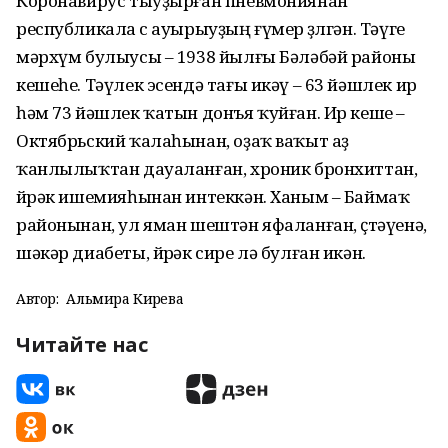
Коронавирус тыуҙырған пневмониянан
республикала өс ауырыуҙың ғүмер өҙөлгән. Тәүге
мәрхүм булыусы – 1938 йылғы Бәләбәй районы
кешеһе. Тәүлек эсендә тағы икәү – 63 йәшлек ир
һәм 73 йәшлек ҡатын донъя ҡуйған. Ир кеше –
Октябрьский ҡалаһынан, оҙаҡ ваҡыт аҙ
ҡанлылыҡтан дауаланған, хроник бронхиттан,
йөрәк ишемияһынан интеккән. Ханым – Баймаҡ
районынан, ул яман шештән яфаланған, өҫтәүенә,
шәкәр диабеты, йөрәк сире лә булған икән.
Автор:
Альмира Кирәева
Читайте нас