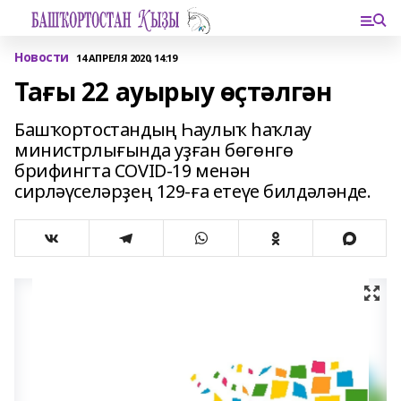
Новости
14 АПРЕЛЯ 2020, 14:19
Тағы 22 ауырыу өҫтәлгән
Башҡортостандың Һаулыҡ һаҡлау
министрлығында уҙған бөгөнгө
брифингта COVID-19 менән
сирләүселәрҙең 129-ға етеүе билдәләнде.