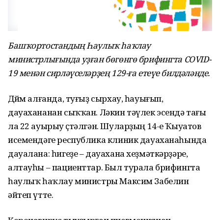
Башҡортостандың Һаулыҡ һаҡлау
министрлығында уҙған бөгөнгө брифингта COVID-
19 менән сирләүселәрҙең 129-ға етеүе билдәләнде.
Дөйөм алғанда, туғыҙ сырхау, һауығып,
дауахананан сыҡҡан. Ләкин тәүлек эсендә тағы
ла 22 ауырыу өҫтәлгән. Шуларҙың 14-е Ҡыуатов
исемендәге республика клиник дауаханаһында
дауалана: һигеҙе – дауахана хеҙмәткәрҙәре,
алтауһы – пациенттар. Был турала брифингта
һаулыҡ һаҡлау министры Максим Забелин
әйтеп үтте.