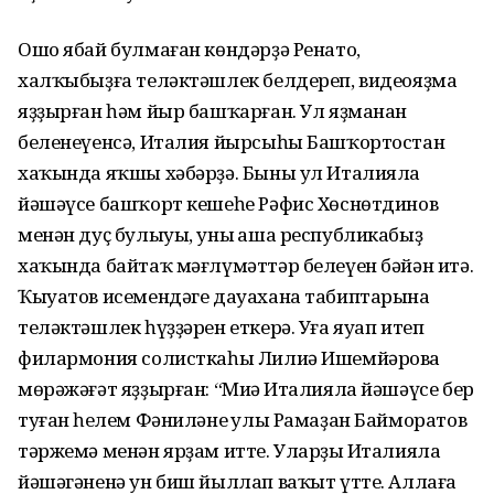
Ошо ябай булмаған көндәрҙә Ренато,
халҡыбыҙға теләктәшлек белдереп, видеояҙма
яҙҙырған һәм йыр башҡарған. Ул яҙманан
беленеүенсә, Италия йырсыһы Башҡортостан
хаҡында яҡшы хәбәрҙә. Быны ул Италияла
йәшәүсе башҡорт кешеһе Рәфис Хөснөтдинов
менән дуҫ булыуы, уның аша республикабыҙ
хаҡында байтаҡ мәғлүмәттәр белеүен бәйән итә.
Ҡыуатов исемендәге дауахана табиптарына
теләктәшлек һүҙҙәрен еткерә. Уға яуап итеп
филармония солисткаһы Лилиә Ишемйәрова
мөрәжәғәт яҙҙырған: “Миңә Италияла йәшәүсе бер
туған һеңлем Фәниләнең улы Рамаҙан Байморатов
тәржемә менән ярҙам итте. Уларҙың Италияла
йәшәгәненә ун биш йыллап ваҡыт үтте. Аллаға