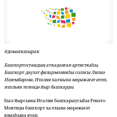
#домаяҡшыраҡ
Башҡортостандың атҡаҙанған артисткаһы,
Башҡорт дәүләт филармонияһы солисы Лилиә
Ишемйәрова, Италия халҡына мөрәжәғәт итеп,
итальян телендә йыр башҡарҙы.
Был йырсының Италия башҡарыусыһы Ренато
Монтиҙың башҡорт халҡына мөрәжәғәт
яҙмаһына яуап.