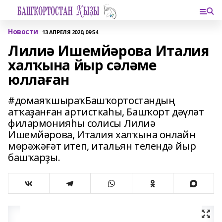
Новости
13 АПРЕЛЯ 2020, 09:54
Лилиә Ишемйәрова Италия
халҡына йыр сәләме
юллаған
#домаяҡшыраҡБашҡортостандың
атҡаҙанған артисткаһы, Башҡорт дәүләт
филармонияһы солисы Лилиә
Ишемйәрова, Италия халҡына онлайн
мөрәжәғәт итеп, итальян телендә йыр
башҡарҙы.