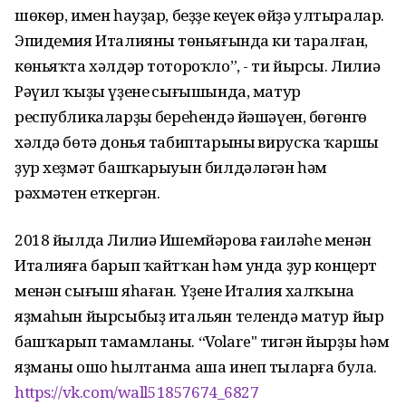
шөкөр, имен һауҙар, беҙҙең кеүек өйҙә ултыралар.
Эпидемия Италияның төньяғында киң таралған,
көньяҡта хәлдәр тотороҡло”, - ти йырсы. Лилиә
Рәүил ҡыҙы үҙенең сығышында, матур
республикаларҙың береһендә йәшәүен, бөгөнгө
хәлдә бөтә донья табиптарының вирусҡа ҡаршы
ҙур хеҙмәт башҡарыуын билдәләгән һәм
рәхмәтен еткергән.
2018 йылда Лилиә Ишемйәрова ғаиләһе менән
Италияға барып ҡайтҡан һәм унда ҙур концерт
менән сығыш яһаған. Үҙенең Италия халҡына
яҙмаһын йырсыбыҙ итальян телендә матур йыр
башҡарып тамамланы. “Volare" тигән йырҙы һәм
яҙманы ошо һылтанма аша инеп тыңларға була.
https://vk.com/wall51857674_6827