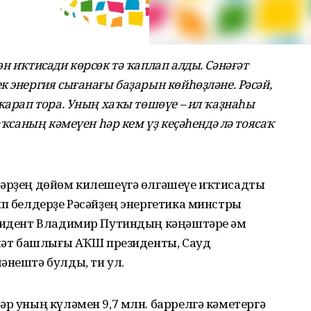
н иҡтисади көрсөк тә ҡаплап алды. Сәнәғәт
 энергия сығанағы баҙарын көйһөҙләне. Рәсәй,
 ҡарап тора. Уның хаҡы төшөүе – ил ҡаҙнаһы
аҡсаның кәмеүен һәр кем үҙ кеҫәһендә лә тоясаҡ
дәрҙең дөйөм килешеүгә өлгәшеүе иҡтисадты
ип белдерҙе Рәсәйҙең энергетика минстры
езидент Владимир Путиндың кәңәштәре һәм
әүләт башлығы АҠШ президенты, Сауд
әнештә булды, ти ул.
әр уның күләмен 9,7 млн. баррелгә кәметергә