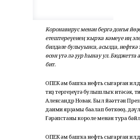
Коронавирус менән бергә донъя йөҙө
етештереүенең ҡырҡа кәмеүе иң элек
билдәле булыуынса, асылда, нефткә
өсөн үтә лә ҙур һынау ул. Бюджетта 
бит.
ОПЕК һәм башҡа нефть сығарған ил
тиҙ тергеҙеүгә булышлыҡ итәсәк, т
Александр Новак. Был йәһәттән Пр
даими ярҙамы баһалап бөткөһөҙ, д
Ғәрәпстаны короле менән тура бәйл
ОПЕК һәм башҡа нефть сығарған илд