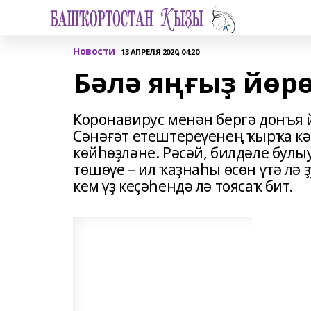
Новости
13 АПРЕЛЯ 2020, 04:20
Бәлә яңғыҙ йөр
Коронавирус менән бергә донъя й
Сәнәғәт етештереүенең ҡырҡа кә
көйһөҙләне. Рәсәй, билдәле булы
төшөүе – ил ҡаҙнаһы өсөн үтә лә
кем үҙ кеҫәһендә лә тоясаҡ бит.