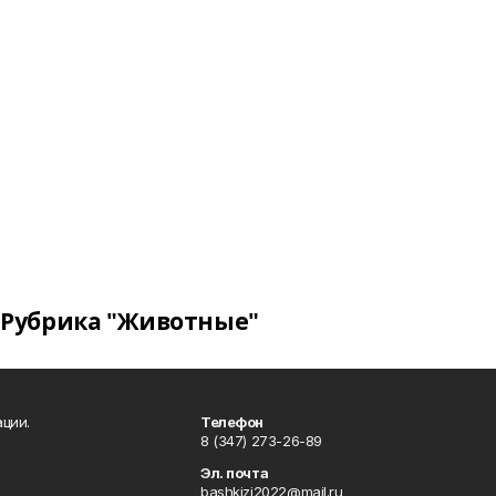
Рубрика "Животные"
ции.
Телефон
8 (347) 273-26-89
Эл. почта
bashkizi2022@mail.ru