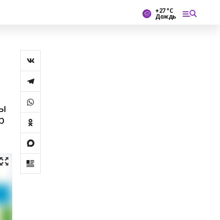
+27 °С
Дождь
ҡы
р