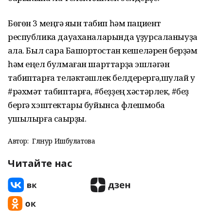
Бөгөн 3 меңгә яҡын табип һәм пациент
республика дауаханаларында үҙҡурсаланыуҙа
ҡала. Был сара Башҡортостан кешеләрен берҙәм
һәм еңел булмаған шарттарҙа эшләгән
табиптарға теләктәшлек белдерергә,шулай уҡ
#рәхмәт табиптарға, #беҙҙең хәстәрлек, #беҙ
бергә хэштектары буйынса флешмобҡа
ҡушылырға саҡырҙы.
Автор:
Гөлнур Ишбулатова
Читайте нас