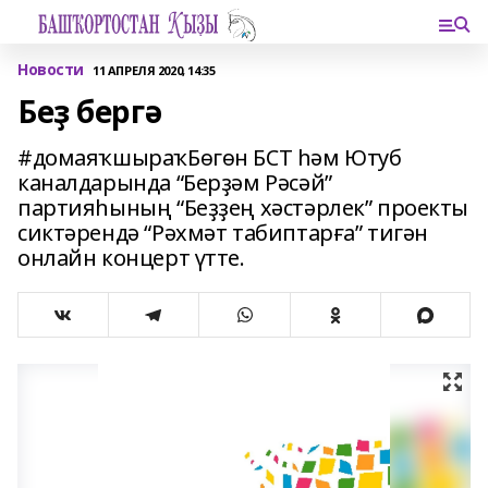
Новости
11 АПРЕЛЯ 2020, 14:35
Беҙ бергә
#домаяҡшыраҡБөгөн БСТ һәм Ютуб
каналдарында “Берҙәм Рәсәй”
партияһының “Беҙҙең хәстәрлек” проекты
сиктәрендә “Рәхмәт табиптарға” тигән
онлайн концерт үтте.