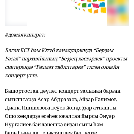
#домаяҡшыраҡ
Бөгөн БСТ һәм Ютуб каналдарында “Берҙәм
Рәсәй” партияһының “Беҙҙең хәстәрлек” проекты
сиктәрендә “Рәхмәт табиптарға” тигән онлайн
концерт үтте.
Башҡортостан дәүләт концерт залынан барған
сығыштарҙа Асҡар Абдразаҡов, Айҙар Ғәлимов,
Диана Ишниязова кеүек йондоҙҙар ҡатнашты.
Ошо көндәрҙә әсәһен юғалтҡан йырсы Әнүәр
Нурғәлиев бәйләнешкә өйҙән сыҡты һәм
барыһына ла теләктәшлек белдерҙе.