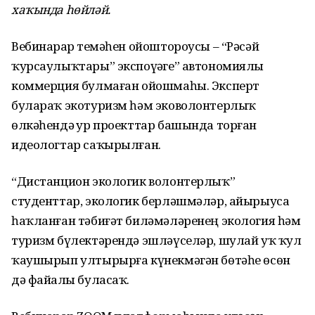
хаҡында һөйләй.
Вебинарҙар теҙмәһен ойоштороусы – “Рәсәй
ҡурсаулыҡтары” экспоүҙәге” автономиялы
коммерция булмаған ойошмаһы. Эксперт
булараҡ экотуризм һәм эковолонтерлыҡ
өлкәһендә ҙур проекттар башында торған
идеологтар саҡырылған.
“Дистанцион экологик волонтерлыҡ”
студенттар, экологик берләшмәләр, айырыуса
һаҡланған тәбиғәт биләмәләренең экология һәм
туризм бүлектәрендә эшләүселәр, шулай уҡ ҡул
ҡаушырып ултырырға күнекмәгән бөтәһе өсөн
дә файҙалы буласаҡ.