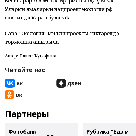
Вебинарҙар ZOOM платформаһында үтәсәк.
Уларҙың яҙмаларын нацпроектэкология.рф
сайтында ҡарап буласаҡ.
Сара “Экология” милли проекты сиктәрендә
тормошҡа ашырыла.
Автор:
Гөлшат Ҡунафина
Читайте нас
Партнеры
Фотобанк
Рубрика "Еда и