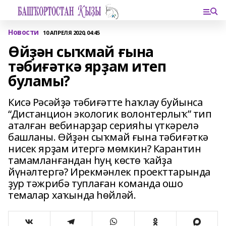
Новости
10 АПРЕЛЯ 2020, 04:45
Өйҙән сыҡмай ғына
тәбиғәткә ярҙам итеп
буламы?
Кисә Рәсәйҙә тәбиғәтте һаҡлау буйынса
“Дистанцион экологик волонтерлыҡ” тип
аталған вебинарҙар серияһы үткәрелә
башланы. Өйҙән сыҡмай ғына тәбиғәткә
нисек ярҙам итергә мөмкин? Карантин
тамамланғандан һуң көстө ҡайҙа
йүнәлтергә? Ирекмәнлек проекттарында
ҙур тәжрибә туплаған команда ошо
темалар хаҡында һөйләй.