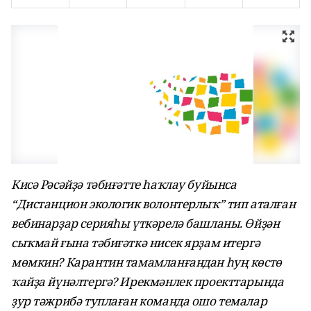
Кисә Рәсәйҙә тәбиғәтте һаҡлау буйынса
“Дистанцион экологик волонтерлыҡ” тип аталған
вебинарҙар серияһы үткәрелә башланы. Өйҙән
сыҡмай ғына тәбиғәткә нисек ярҙам итергә
мөмкин? Карантин тамамланғандан һуң көстө
ҡайҙа йүнәлтергә? Ирекмәнлек проекттарында
ҙур тәжрибә туплаған команда ошо темалар