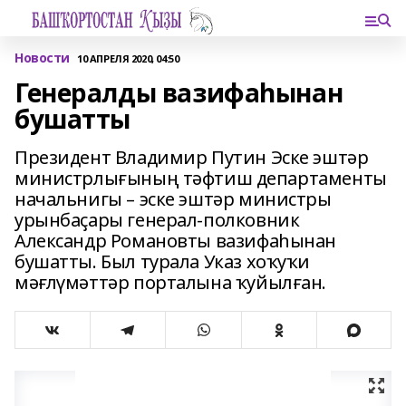
Новости
10 АПРЕЛЯ 2020, 04:50
Генералды вазифаһынан
бушатты
Президент Владимир Путин Эске эштәр
министрлығының тәфтиш департаменты
начальнигы – эске эштәр министры
урынбаҫары генерал-полковник
Александр Романовты вазифаһынан
бушатты. Был турала Указ хоҡуҡи
мәғлүмәттәр порталына ҡуйылған.