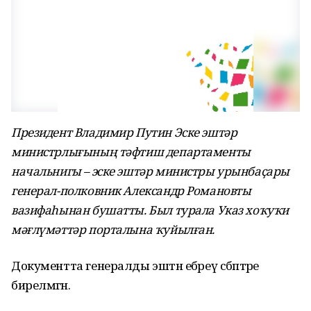
Президент Владимир Путин Эске эштәр
министрлығының тәфтиш департаменты
начальнигы – эске эштәр министры урынбаҫары
генерал-полковник Александр Романовты
вазифаһынан бушатты. Был турала Указ хоҡуҡи
мәғлүмәттәр порталына ҡуйылған.
Документта генералды эштән ебәреү сәбәптәре
бирелмәгән.