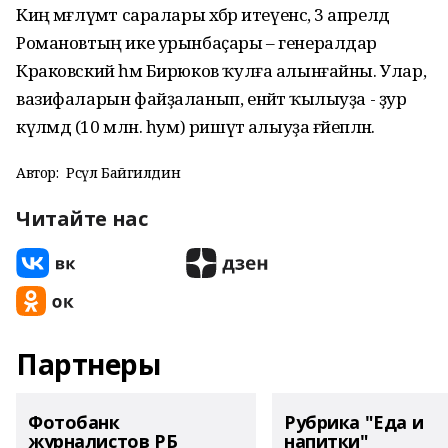
Киң мәғлүмәт саралары хәбәр итеүенсә, 3 апрелдә
Романовтың ике урынбаҫары – генералдар
Краковский һәм Бирюков ҡулға алынғайны. Улар,
вазифаларын файҙаланып, енәйәт ҡылыуҙа - ҙур
күләмдә (10 млн. һум) ришүәт алыуҙа ғәйепләнә.
Автор:
Рәсүл Байгилдин
Читайте нас
Партнеры
Фотобанк
Рубрика "Еда и
журналистов РБ
напитки"