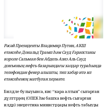
Рәсәй Президенты Владимир Путин, АҠШ
етәксеһе Дональд Трамп һәм Сауд Ғәрәпстаны
короле Сальман бен Абдель Азиз Аль Сауд
донъяның нефть базарындағы хәлдәр тураһында
телефондан фекер алышты, тип хәбәр итә ил
етәксеһенең матбуған хеҙмәте.
Билдәле булыуынса, кисә “ҡара алтын” сығарған
дәүләттәрҙең (ОПЕК һәм башҡа нефть сығарған
илдәр) энергетика министрҙары нефть табыуҙы