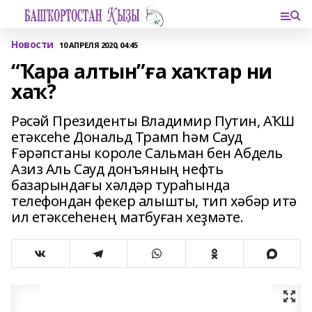
Новости
10 АПРЕЛЯ 2020, 04:45
“Ҡара алтын”ға хаҡтар ни
хаҡ?
Рәсәй Президенты Владимир Путин, АҠШ
етәксеһе Дональд Трамп һәм Сауд
Ғәрәпстаны короле Сальман бен Абдель
Азиз Аль Сауд донъяның нефть
базарындағы хәлдәр тураһында
телефондан фекер алышты, тип хәбәр итә
ил етәксеһенең матбуған хеҙмәте.