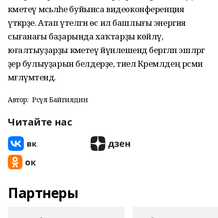
кәметеү мәсьәләһе буйынса видеоконференция
үткәрҙе. Атап үтелгән өс ил башлығы энергия
сығанағы баҙарында хаҡтарҙы көйләү,
юғалтыуҙарҙы кәметеү йүнәлешендә бергәләп эшләргә
әҙер булыуҙарын белдерҙе, тиелә Кремлдең рәсми
мәғлүмәтендә.
Автор:
Рәсүл Байгилдин
Читайте нас
Партнеры