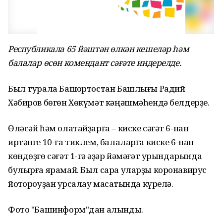
Республикала 65 йәштән өлкән кешеләр һәм
балалар өсөн комендант сәғәте индерелде.
Был турала Башҡортостан Башлығы Радий
Хәбиров бөгөн Хөкүмәт кәңәшмәһендә белдерҙе.
Өләсәй һәм олатайҙарға – киске сәғәт 6-нан
иртәнге 10-ға тиклем, балаларға киске 6-нан
көндөҙгө сәғәт 1-гә ҡәҙәр йәмәғәт урындарында
булырға ярамай. Был сара уларҙы коронавирус
йоҡтороуҙан ҡурсалау маҡсатында күрелә.
Фото "Башинформ"дан алынды.