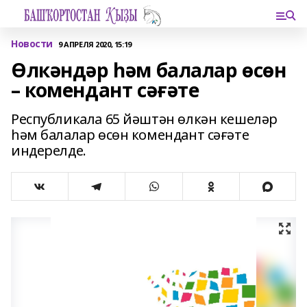
Новости
9 АПРЕЛЯ 2020, 15:19
Өлкәндәр һәм балалар өсөн
– комендант сәғәте
Республикала 65 йәштән өлкән кешеләр
һәм балалар өсөн комендант сәғәте
индерелде.