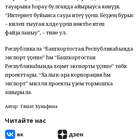
тауарына һорау булғанда айырыуса көнүҙәк.
“Интернет буйынса сауҙа итеү үҫешә. Беҙҙең бурыс
– килеп тыуған хәлде үҫеш нөктәһе итеп
файҙаланыу”, – тине ул.
Республикала “Башҡортостан Республикаһында
экспорт үҫеше” һәм “Башҡортостан
Республикаһында хеҙмәт экспорты үҫеше” төбәк
проекттары, “Халыҡ-ара корпорация һәм
экспорт” милли проекты әүҙем тормошҡа
ашырыла.
Автор:
Гөлшат Ҡунафина
Читайте нас