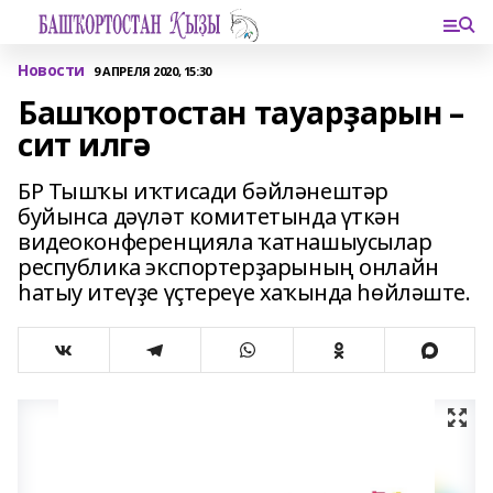
Новости
9 АПРЕЛЯ 2020, 15:30
Башҡортостан тауарҙарын –
сит илгә
БР Тышҡы иҡтисади бәйләнештәр
буйынса дәүләт комитетында үткән
видеоконференцияла ҡатнашыусылар
республика экспортерҙарының онлайн
һатыу итеүҙе үҫтереүе хаҡында һөйләште.