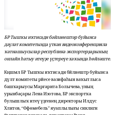
БР Тышҡы иҡтисади бәйләнештәр буйынса
дәүләт комитетында үткән видеоконференцияла
ҡатнашыусылар республика экспортерҙарының
онлайн һатыу итеүҙе үҫтереүе хаҡында һөйләште.
Кәңәшмәлә БР Тышҡы иҡтисади бәйләнештәр буйынса
дәүләт комитеты рәйесе вазифаһын ваҡытлыса
башҡарыусы Маргарита Болычева, уның
урынбаҫары Лена Изотова, БР экспортҡа
булышлыҡ итеү үҙәгенең директоры Илдус
Хәлитов, “Өфөмебель” яуаплылығы сикләнгән