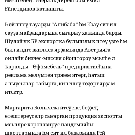
йәмғиәтенең генераль директоры Рәмил
Ғәйнетдинов ҡатнашты.
Һөйләшеү тауарҙы “Алибаба” һәм Ebay сит ил
сауҙа майҙандарына сығарыу хаҡында барҙы.
Шулай уҡ БР экспортҡа булышлыҡ итеү үҙәге һәм
был илдәге вәкиллек ярҙамында Австрияға
онлайн бизнес-миссия ойоштороу мәсьәләһе лә
ҡаралды. “Өфөмебель” предприятиеһына
реклама мәғлүмәтен тәржемә итергә, һатып
алыусылар табырға, килешеү төҙөргә ярҙам
итәсәктәр.
Маргарита Болычева әйтеүенсә, беҙҙең
етештереүселәр сығарған продукция экспорты
мәсьәләләре коронавирус пандемияһы
шарттарында һәм сит ил баҙарында Рәсәй