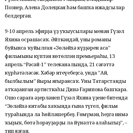
Познер, Алена Долецкая һәм башҡа ижадсылар
белдергән.
9-10 апрель эфирҙа үҙ уҡыусылары менән Гүзәл
Яхина осрашасаҡ. Әйткәндәй, уның романы
буйынса ҡуйылған «Зөләйхә күҙҙәрен аса”
фильмының күптән көтөлгән премьераһы, 13
апрель “Рәсәй-1” телеканалында, 21 сәғәттә
күрһәтәләсәк. Хәбәр итеүебеҙсә, унда ”Ай,
былбылым” йыры яңғыраясаҡ. Уны Татарстандың
атҡаҙанған артисткаһы Динә Ғарипова башҡара.
Ошо сараға әҙерләнеп Гүзәл Яхина үҙенең битендә:
“Зөләйхә китабы хаҡында ғына түгел, фильм
тураһында ла һөйләшербеҙ. Ғөмүмән, һеҙгә нимә
ҡыҙыҡ, бөтә һорауҙарҙы ла йүнәлтә алаһыгыҙ”, –
тип яҙған.