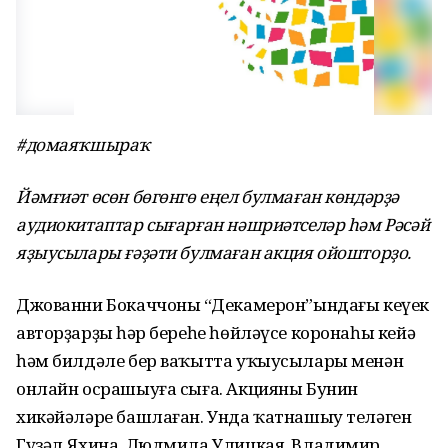
#домаяҡшыраҡ
Йәмғиәт өсөн бөгөнгө еңел булмаған көндәрҙә
аудиокитаптар сығарған нәшриәтселәр һәм Рәсәй
яҙыусылары ғәҙәти булмаған акция ойошторҙо.
Джованни Бокаччоның “Декамерон”ындағы кеүек
авторҙарҙың һәр береһе һөйләүсе коронаһы кейә
һәм билдәле бер ваҡытта уҡыусылары менән
онлайн осрашыуға сыға. Акцияны Бунин
хикәйәләре башлаған. Унда ҡатнашыу теләген
Гүзәл Яхина, Людмила Улицкая, Владимир