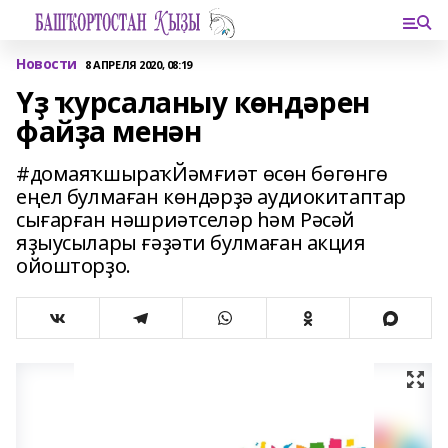
Новости
8 АПРЕЛЯ 2020, 08:19
Үҙ ҡурсаланыу көндәрен
файҙа менән
#домаяҡшыраҡЙәмғиәт өсөн бөгөнгө
еңел булмаған көндәрҙә аудиокитаптар
сығарған нәшриәтселәр һәм Рәсәй
яҙыусылары ғәҙәти булмаған акция
ойошторҙо.