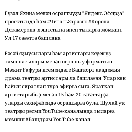
Гүзәл Яхина менән осрашыуҙы "Яндекс. Эфирҙа"
проектында һәм #ЧитатьЗаразно #Корона
Декамерона. хэштегына инеп тыңларға мөмкин.
Ул 17 сәғәттә башлана.
Рәсәй яҙыусылары һәм артистары кеүек үҙ
тамашасылары менән осрашыу форматын
Мәжит Ғафури исемендәге Башҡорт академия
драма театры артистары ла башлаған. Улар көн
һайын сиратлап тура эфирға сыға. Яратҡан
артистарыбыҙ менән 15 һәм 20 сәғәттәрҙә,
уларҙың сәхифәһендә осрашырға була. Шулай уҡ
театрҙың рәсми YouTube-каналында тыңларға
мөмкин.#Башдрам YouTube-канал