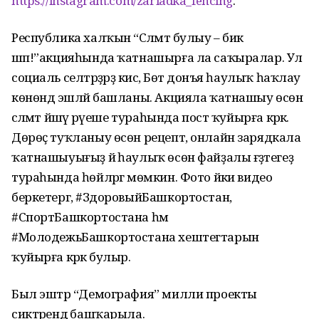
https://instagram.com/zariadka_fencing
.
Республика халҡын “Сәләмәт булыу – бик
шәп!”акцияһында ҡатнашырға ла саҡыралар. Ул
социаль селтәрҙәрҙә кисә, Бөтә донъя һаулыҡ һаҡлау
көнөндә эшләй башланы. Акцияла ҡатнашыу өсөн
сәләмәт йәшәү рәүеше тураһында пост ҡуйырға кәрәк.
Дөрөҫ туҡланыу өсөн рецепт, онлайн зарядкала
ҡатнашыуығыҙ йә һаулыҡ өсөн файҙалы ғәҙәтегеҙ
тураһында һөйләргә мөмкин. Фото йәки видео
беркетергә, #ЗдоровыйБашкортостан,
#СпортБашкортостана һәм
#МолодежьБашкортостана хештегтарын
ҡуйырға кәрәк булыр.
Был эштәр “Демография” милли проекты
сиктәрендә башҡарыла.