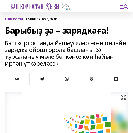
Новости
8 АПРЕЛЯ 2020, 05:00
Барыбыҙ ҙа – зарядкаға!
Башҡортостанда йәшәүселәр өсөн онлайн
зарядка ойошторола башланы. Ул
ҡурсаланыу мәле бөткәнсе көн һайын
иртән үткәреләсәк.