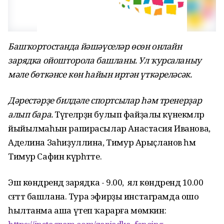
Башҡортостанда йәшәүселәр өсөн онлайн
зарядка ойошторола башланы. Ул ҡурсаланыу
мәле бөткәнсе көн һайын иртән үткәреләсәк.
Дәрестәрҙе билдәле спортсылар һәм тренерҙар
алып бара.
Тәүгеләрҙән булып файҙалы күнекмәләр
йыйылмаһын рапирасылар Анастасия Иванова,
Аделина Заһиҙуллина, Тимур Арыҫланов һәм
Тимур Сафин күрһәтте.
Эш көндәрендә зарядка - 9.00, ә ял көндәрендә 10.00
сәғәттә башлана. Тура эфирҙы инстаграмда ошо
һылтанма аша үтеп ҡарарға мөмкин: