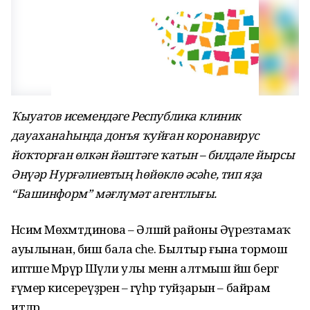
Ҡыуатов исемендәге Республика клиник
дауаханаһында донъя ҡуйған коронавирус
йоҡторған өлкән йәштәге ҡатын – билдәле йырсы
Әнүәр Нурғәлиевтың һөйөклө әсәһе, тип яҙа
“Башинформ” мәғлүмәт агентлығы.
Нәсимә Мөхәмәтдинова – Әлшәй районы Әүрезтамаҡ
ауылынан, биш бала әсәһе. Былтыр ғына тормош
иптәше Мәрүәр Шәүәли улы менән алтмыш йәш бергә
ғүмер кисереүҙәрен – гәүһәр туйҙарын – байрам
итәләр.