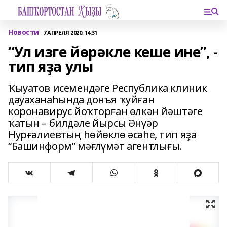
Новости
7 АПРЕЛЯ 2020, 14:31
“Ул изге йөрәкле кеше ине”, -
тип яҙа улы
Ҡыуатов исемендәге Республика клиник
дауаханаһында донъя ҡуйған
коронавирус йоҡторған өлкән йәштәге
ҡатын – билдәле йырсы Әнүәр
Нурғәлиевтың һөйөклө әсәһе, тип яҙа
“Башинформ” мәғлүмәт агентлығы.