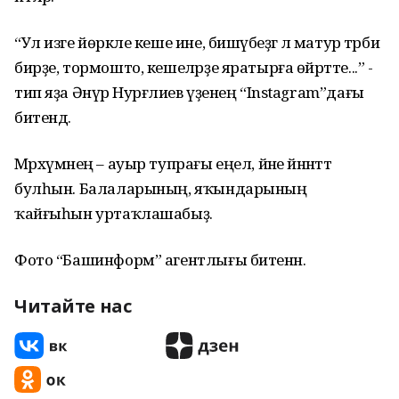
“Ул изге йөрәкле кеше ине, бишәүбеҙгә лә матур тәрбиә
бирҙе, тормошто, кешеләрҙе яратырға өйрәтте...” -
тип яҙа Әнүәр Нурғәлиев үҙенең “Instagram”дағы
битендә.
Мәрхүмәнең – ауыр тупрағы еңел, йәне йәннәттә
булһын. Балаларының, яҡындарының
ҡайғыһын уртаҡлашабыҙ.
Фото “Башинформ” агентлығы битенән.
Читайте нас