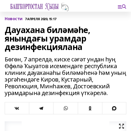
Новости
7 АПРЕЛЯ 2020, 15:17
Дауахана биләмәһе,
янындағы урамдар
дезинфекциялана
Бөгөн, 7 апрелдә, киске сәғәт ундан һуң
Өфөлә Ҡыуатов исемендәге республика
клиник дауаханаһы биләмәһенә һәм уның
эргәһендәге Киров, Кустарный,
Революция, Минһажев, Достоевский
урамдарына дезинфекция үткәрелә.