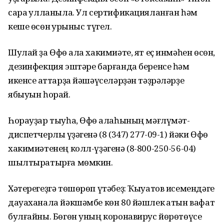
сара ҡулланыла. Ул сертификацияланған һәм
кеше өсөн ҡурҡыныс түгел.
Шулай ҙа Өфө ҡала хакимиәте, ят еҫ инмәһен өсөн,
дезинфекция эштәре барғанда беренсе һәм
икенсе ҡаттарҙа йәшәүселәрҙән тәҙрәләрҙе
ябыуын һорай.
Һорауҙар тыуһа, Өфө ҡалаһының мәғлүмәт-
диспетчерлыҡ үҙәгенә (8 (347) 277-09-1) йәки Өфө
хакимиәтенең колл-үҙәгенә (8-800-250-56-04)
шылтыратырға мөмкин.
Хәтерегеҙгә төшөрөп үтәбеҙ: Ҡыуатов исемендәге
дауаханала йәкшәмбе көн 80 йәшлек ҡатын вафат
булғайны. Бөгөн уның коронавирус йөрөтөүсе