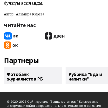
булыуы асыҡланды.
Автор:
Альмира Кирәева
Читайте нас
Партнеры
Фотобанк
Рубрика "Еда и
журналистов РБ
напитки"
© 2020-2026 Сайт журнала "Башҡортостан ҡыҙы". Копирование
информации сайта разрешено только с письменного согласия