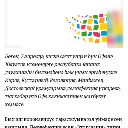
Бөгөн, 7 апрелдә, киске сәғәт ундан һуң Өфөлә
Ҡыуатов исемендәге республика клиник
дауаханаһы биләмәһенә һәм уның эргәһендәге
Киров, Кустарный, Революция, Минһажев,
Достоевский урамдарына дезинфекция үткәрелә,
тип хәбәр итә Өфө хакимиәтенең матбуғат
хеҙмәте.
Был эш коронавирус таралыуына юл ҡуймаҫ өсөн
уҙғарыла. Дезинфекция өсөн «Этоксамин» тигән