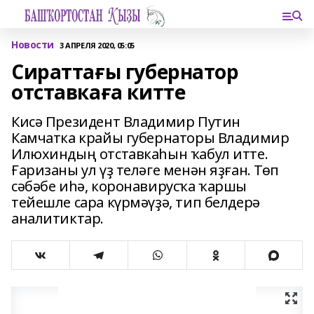
Новости
3 АПРЕЛЯ 2020, 05:05
Сираттағы губернатор
отставкаға китте
Кисә Президент Владимир Путин
Камчатка крайы губернаторы Владимир
Илюхиндың отставкаһын ҡабул итте.
Ғаризаны ул үҙ теләге менән яҙған. Төп
сәбәбе иһә, коронавирусҡа ҡаршы
тейешле сара күрмәүҙә, тип белдерә
аналитиктар.