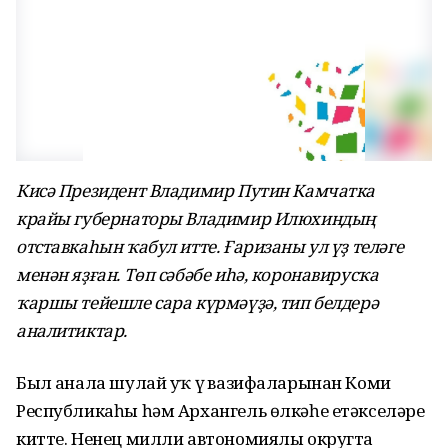
Кисә Президент Владимир Путин Камчатка
крайы губернаторы Владимир Илюхиндың
отставкаһын ҡабул итте. Ғаризаны ул үҙ теләге
менән яҙған. Төп сәбәбе иһә, коронавирусҡа
ҡаршы тейешле сара күрмәүҙә, тип белдерә
аналитиктар.
Был аҙнала шулай уҡ үҙ вазифаларынан Коми
Республикаһы һәм Архангель өлкәһе етәкселәре
китте. Ненец милли автономиялы округта