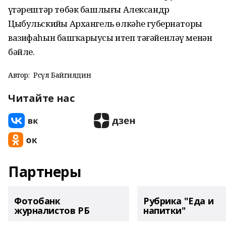
үҙгәрештәр төбәк башлығы Александр
Цыбульскийҙы Архангель өлкәһе губернаторы
вазифаһын башҡарыусы итеп тәғәйенләү менән
бәйле.
Автор:
Рәсүл Байгилдин
Читайте нас
Партнеры
Фотобанк
Рубрика "Еда и
журналистов РБ
напитки"