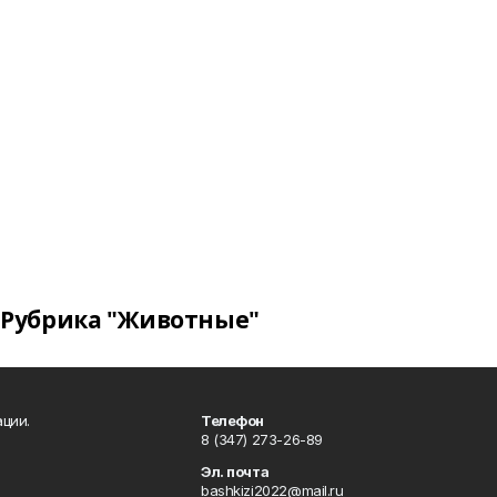
Рубрика "Животные"
ции.
Телефон
8 (347) 273-26-89
Эл. почта
bashkizi2022@mail.ru