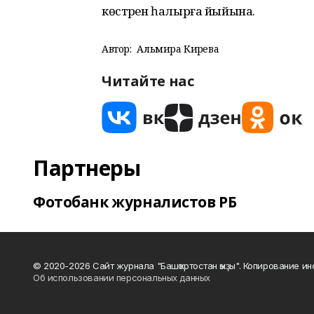
көстәрен һалырға йыйына.
Автор:
Альмира Кирәева
Читайте нас
Партнеры
Фотобанк журналистов РБ
© 2020-2026 Сайт журнала "Башҡортостан ҡыҙы". Копирование и
Об использовании персональных данных