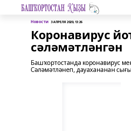
Новости
3 АПРЕЛЯ 2020, 13:26
Коронавирус йо
сәләмәтләнгән
Башҡортостанда коронавирус ме
Сәләмәтләнеп, дауахананан сығыу