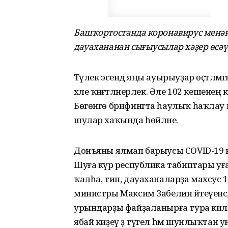
Башҡортостанда коронавирус менән
дауахананан сығыусылар хәҙер өсәү
Тәүлек эсендә яңы ауырыуҙар өҫтәлм
хәле ҡәнәғәтләнерлек. Әле 102 кешен
Бөгөнгө брифингта һаулыҡ һаҡлау
шулар хаҡында һөйләне.
Донъяны ялмап барыусы COVID-19 ви
Шуға күрә республика табиптары уға 
ҡалһа, тип, дауаханаларҙа махсус 13
министры Максим Забелин әйтеүенсә, т
урындарҙы файҙаланырға тура килмәһ
ябай киҙеү ҙә түгел һәм шунлыҡтан