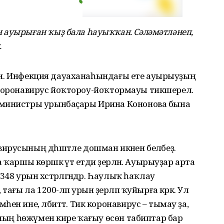
 ауырыған ҡыҙ бала һауыҡҡан. Сәләмәтләнеп,
.
әгән. Инфекция дауаханаһындағы ете ауырыуҙың
ең коронавирус йоҡтороу-йоҡтормауы тикшерелә.
 министры урынбаҫары Ирина Кононова бына
русының дәһшәтле дошман икәнен беләбеҙ.
ҡаршы көрәшкә үтә етди әҙерләнә. Ауырыуҙар арта
48 урын хәстәрләгәндәр. Һаулыҡ һаҡлау
ағы ла 1200-ләп урын әҙерләп ҡуйырға кәрәк. Ул
ен ине, әлбиттә. Тик коронавирус – тымау ҙа,
 уның һөжүмен кире ҡағыу өсөн табиптар бар