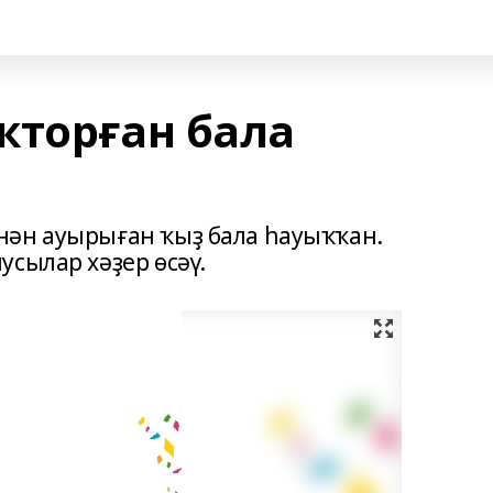
ҡторған бала
нән ауырыған ҡыҙ бала һауыҡҡан.
сылар хәҙер өсәү.