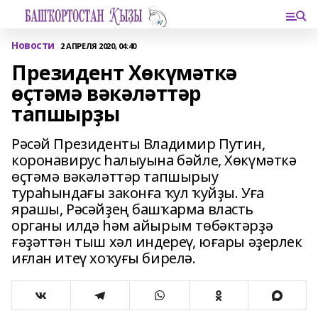
Новости
2 АПРЕЛЯ 2020, 04:40
Президент Хөкүмәткә
өҫтәмә вәкәләттәр
тапшырҙы
Рәсәй Президенты Владимир Путин,
коронавирус һалыуына бәйле, Хөкүмәткә
өҫтәмә вәкәләттәр тапшырыу
тураһындағы законға ҡул ҡуйҙы. Уға
ярашы, Рәсәйҙең башҡарма власть
органы илдә һәм айырым төбәктәрҙә
ғәҙәттән тыш хәл индереү, юғары әҙерлек
иғлан итеү хоҡуғы бирелә.