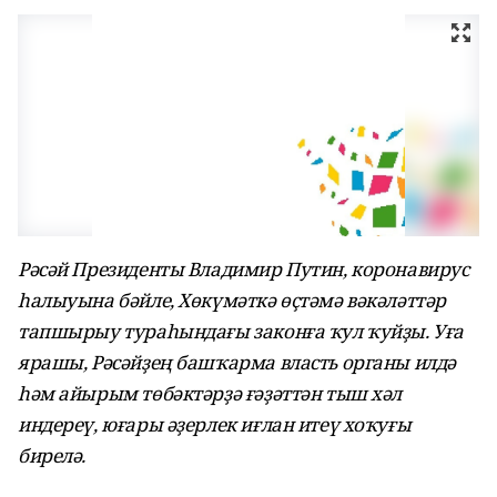
Рәсәй Президенты Владимир Путин, коронавирус
һалыуына бәйле, Хөкүмәткә өҫтәмә вәкәләттәр
тапшырыу тураһындағы законға ҡул ҡуйҙы. Уға
ярашы, Рәсәйҙең башҡарма власть органы илдә
һәм айырым төбәктәрҙә ғәҙәттән тыш хәл
индереү, юғары әҙерлек иғлан итеү хоҡуғы
бирелә.