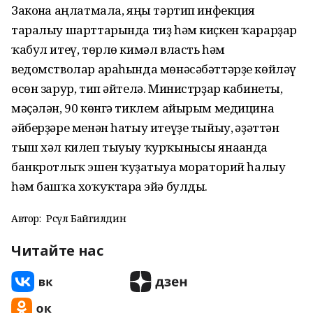
Законға аңлатмала, яңы тәртип инфекция
таралыу шарттарында тиҙ һәм киҫкен ҡарарҙар
ҡабул итеү, төрлө кимәл власть һәм
ведомстволар араһында мөнәсәбәттәрҙе көйләү
өсөн зарур, тип әйтелә. Министрҙар кабинеты,
мәҫәлән, 90 көнгә тиклем айырым медицина
әйберҙәре менән һатыу итеүҙе тыйыу, ғәҙәттән
тыш хәл килеп тыуыу ҡурҡынысы янағанда
банкротлыҡ эшен ҡуҙғатыуға мораторий һалыу
һәм башҡа хоҡуҡтарға эйә булды.
Автор:
Рәсүл Байгилдин
Читайте нас