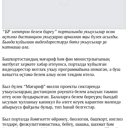
“БР электрон белем биреү” порталында уҡыусылар өсөн
өҫтәмә дистанцион уҡыуҙарға арналған яңы бүлек асылды.
Бында ҡуйылған видеодәрестәрҙә бөтә уҡыусылар ҙа
ҡатнаша ала.
Башҡортостандың мәғариф һәм фән министрлығының
матбуғат хеҙмәте хәбәр итеүенсә, порталда ҡуйылған
видеодәрестәр мотлаҡ уҡыу программаһына инмәгән, ә буш
ваҡытта өҫтәмә белем алыу өсөн тәҡдим ителә.
Был бүлек “Мәғариф” милли проекты сиктәрендә
уҡыусыларҙың дистанцион рәүештә белем алыуын тәьмин
итеү өсөн булдырылған. Балаларға белем биреүҙең бындай
ысулын ҡулланыу каникул йә әлеге кеүек карантин мәлендә
айырыуса файҙалы булыр, тип һанай белгестәр.
Был порталда йәмғиәтте өйрәнеү, биология, башҡорт, инглиз
телдәре, физкультгимнастика, бейеү, шашка, шахмат һәм