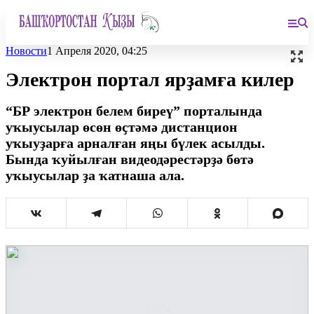
Новости
1 Апреля 2020, 04:25
Электрон портал ярҙамға килер
“БР электрон белем биреү” порталында
уҡыусылар өсөн өҫтәмә дистанцион
уҡыуҙарға арналған яңы бүлек асылды.
Бында ҡуйылған видеодәрестәрҙә бөтә
уҡыусылар ҙа ҡатнаша ала.