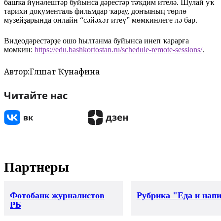
башҡа йүнәлештәр буйынса дәрестәр тәҡдим ителә. Шулай уҡ
тарихи документаль фильмдар ҡарау, донъяның төрлө
музейҙарында онлайн “сәйәхәт итеү” мөмкинлеге лә бар.
Видеодәрестәрҙе ошо һылтанма буйынса инеп ҡарарға
мөмкин:
https://edu.bashkortostan.ru/schedule-remote-sessions/
.
Автор:
Гөлшат Ҡунафина
Читайте нас
Партнеры
Фотобанк журналистов
Рубрика "Еда и нап
РБ