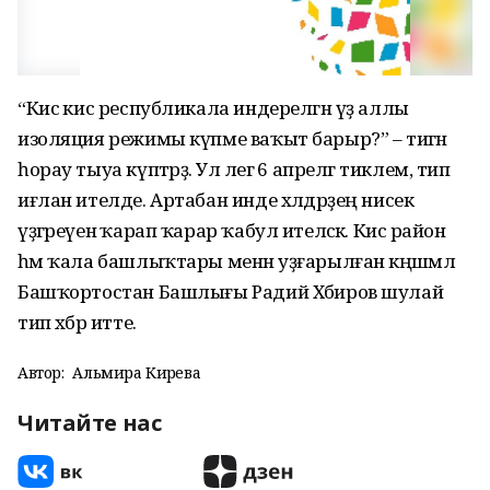
“Кисә кис республикала индерелгән үҙ аллы
изоляция режимы күпме ваҡыт барыр?” – тигән
һорау тыуа күптәрҙә. Ул әлегә 6 апрелгә тиклем, тип
иғлан ителде. Артабан инде хәлдәрҙең нисек
үҙгәреүенә ҡарап ҡарар ҡабул ителәсәк. Кисә район
һәм ҡала башлыҡтары менән уҙғарылған кәңәшмәлә
Башҡортостан Башлығы Радий Хәбиров шулай
тип хәбәр итте.
Автор:
Альмира Кирәева
Читайте нас