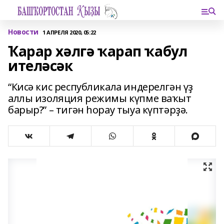
Новости
1 АПРЕЛЯ 2020, 05:22
Ҡарар хәлгә ҡарап ҡабул
ителәсәк
“Кисә кис республикала индерелгән үҙ
аллы изоляция режимы күпме ваҡыт
барыр?” – тигән һорау тыуа күптәрҙә.