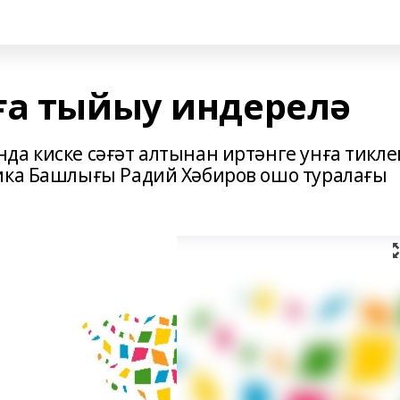
ға тыйыу индерелә
да киске сәғәт алтынан иртәнге унға тикл
ика Башлығы Радий Хәбиров ошо туралағы