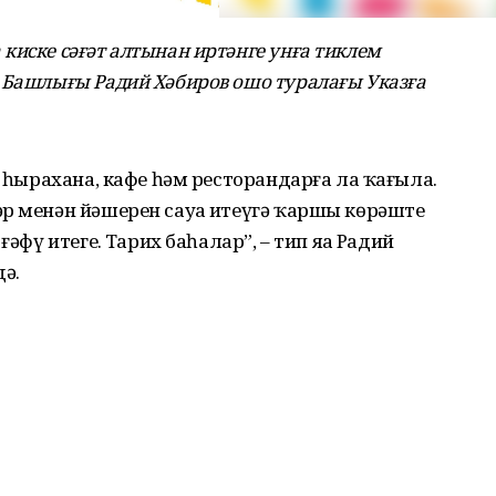
киске сәғәт алтынан иртәнге унға тиклем
 Башлығы Радий Хәбиров ошо туралағы Указға
, һырахана, кафе һәм ресторандарға ла ҡағыла.
р менән йәшерен сауҙа итеүгә ҡаршы көрәште
әфү итегеҙ. Тарих баһалар”, – тип яҙа Радий
дә.