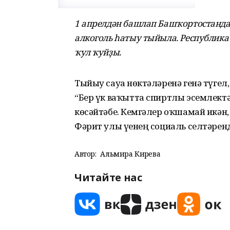
1 апрелдән башлап Башҡортостанда 
алкоголь һатыу тыйыла. Республика
ҡул ҡуйҙы.
Тыйыу сауҙа нөктәләренә генә түгел
“Бер үк ваҡытта спиртлы эсемлектә
көсәйтәбеҙ. Кемгәлер оҡшамай икән, ғ
Фәрит улы үҙенең социаль селтәрен
Автор:
Альмира Кирәева
Читайте нас