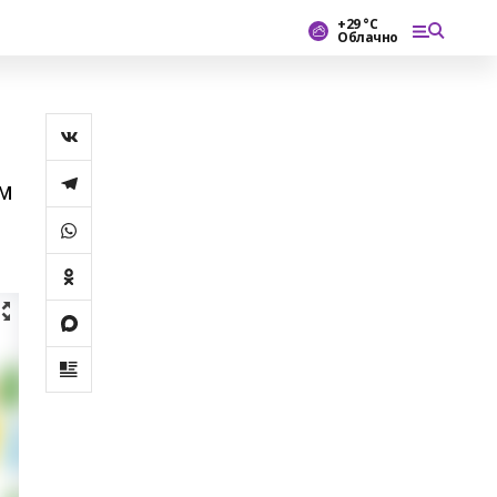
+29 °С
Облачно
ем