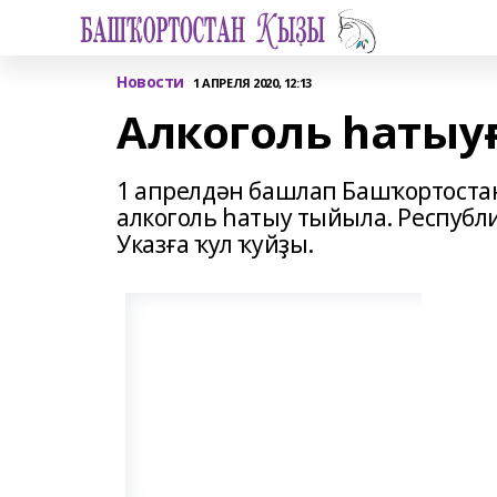
Новости
1 АПРЕЛЯ 2020, 12:13
Алкоголь һатыу
1 апрелдән башлап Башҡортостан
алкоголь һатыу тыйыла. Республ
Указға ҡул ҡуйҙы.