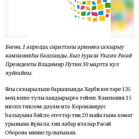
Бөгөн, 1 апрелдә, сираттағы армияға саҡырыу
кампанияһы башланды. Был турала Указға Рәсәй
Президенты Владимир Путин 30 мартта ҡул
ҡуйғайны.
Яҙғы саҡырылыш барышында Хәрби көстәрҙе 135
мең кеше тулыландырырға тейеш. Кампания 15
июлгә тиклем дауам итә. Коронавирус
һалыуына бәйле, егеттәр тик 20 майҙа ғына хеҙмәт
урынына йүнәлә, тип хәбәр итәләр Рәсәй
Оборона министрлығынан.