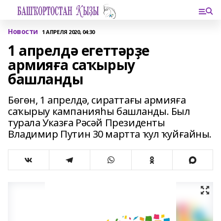
Новости
1 АПРЕЛЯ 2020, 04:30
1 апрелдә егеттәрҙе
армияға саҡырыу
башланды
Бөгөн, 1 апрелдә, сираттағы армияға
саҡырыу кампанияһы башланды. Был
турала Указға Рәсәй Президенты
Владимир Путин 30 мартта ҡул ҡуйғайны.