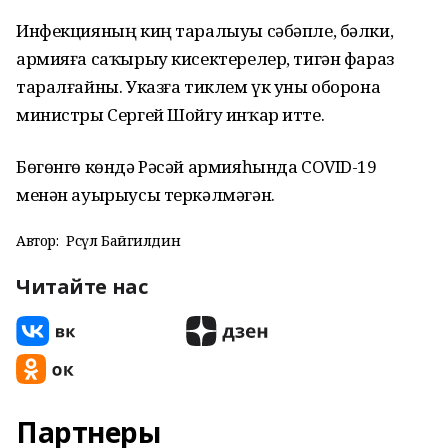
Инфекцияның киң таралыуы сәбәпле, бәлки,
армияға саҡырыу кисектерелер, тигән фараз
таралғайны. Указға тиклем үк уны оборона
министры Сергей Шойгу инҡар итте.
Бөгөнгө көндә Рәсәй армияһында COVID-19
менән ауырыусы теркәлмәгән.
Автор:
Рәсүл Байгилдин
Читайте нас
Партнеры