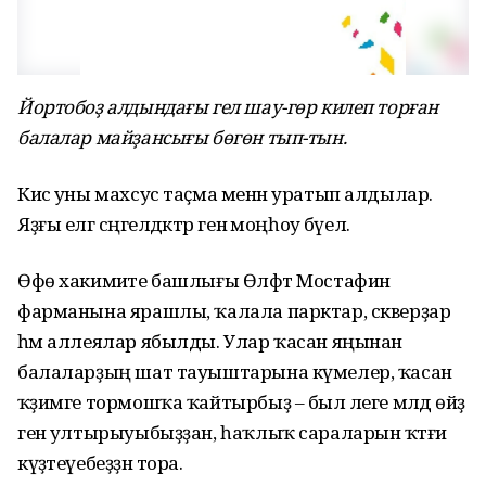
Йортобоҙ алдындағы гел шау-гөр килеп торған
балалар майҙансығы бөгөн тып-тын.
Кисә уны махсус таҫма менән уратып алдылар.
Яҙғы елгә сәңгелдәктәр генә моңһоу бәүелә.
Өфө хакимиәте башлығы Өлфәт Мостафин
фарманына ярашлы, ҡалала парктар, скверҙар
һәм аллеялар ябылды. Улар ҡасан яңынан
балаларҙың шат тауыштарына күмелер, ҡасан
ҡәҙимге тормошҡа ҡайтырбыҙ – был әлеге мәлдә өйҙә
генә ултырыуыбыҙҙан, һаҡлыҡ сараларын ҡәтғи
күҙәтеүебеҙҙән тора.