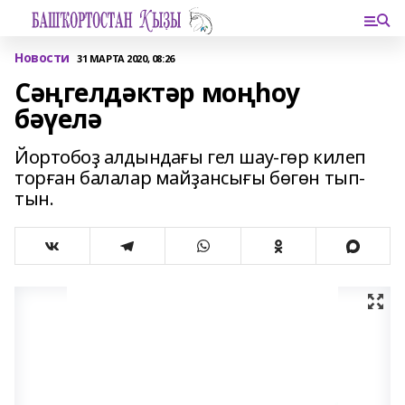
Новости
31 МАРТА 2020, 08:26
Сәңгелдәктәр моңһоу
бәүелә
Йортобоҙ алдындағы гел шау-гөр килеп
торған балалар майҙансығы бөгөн тып-
тын.