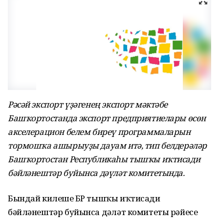
Рәсәй экспорт үҙәгенең экспорт мәктәбе
Башҡортостанда экспорт предприятиелары өсөн
акселерацион белем биреү программаларын
тормошҡа ашырыуҙы дауам итә, тип белдерәләр
Башҡортостан Республикаһы тышҡы иҡтисади
бәйләнештәр буйынса дәүләт комитетында.
Бындай килешеү БР тышҡы иҡтисади
бәйләнештәр буйынса дәүләт комитеты рәйесе