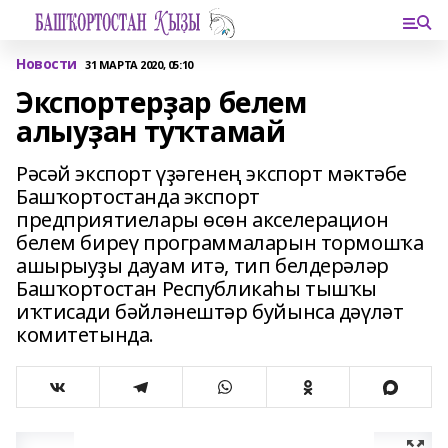
Новости
31 МАРТА 2020, 05:10
Экспортерҙар белем
алыуҙан туҡтамай
Рәсәй экспорт үҙәгенең экспорт мәктәбе
Башҡортостанда экспорт
предприятиелары өсөн акселерацион
белем биреү программаларын тормошҡа
ашырыуҙы дауам итә, тип белдерәләр
Башҡортостан Республикаһы тышҡы
иҡтисади бәйләнештәр буйынса дәүләт
комитетында.