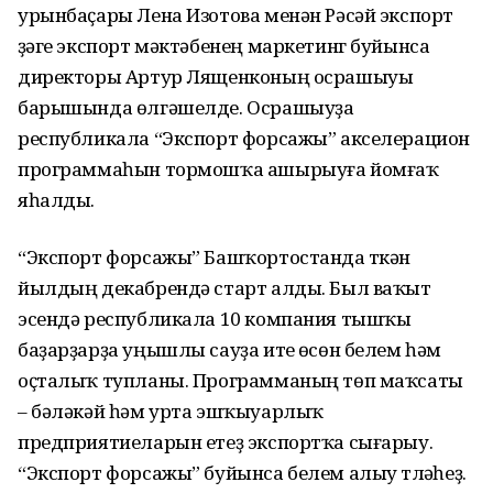
урынбаҫары Лена Изотова менән Рәсәй экспорт
үҙәге экспорт мәктәбенең маркетинг буйынса
директоры Артур Лященконың осрашыуы
барышында өлгәшелде. Осрашыуҙа
республикала “Экспорт форсажы” акселерацион
программаһын тормошҡа ашырыуға йомғаҡ
яһалды.
“Экспорт форсажы” Башҡортостанда үткән
йылдың декабрендә старт алды. Был ваҡыт
эсендә республикала 10 компания тышҡы
баҙарҙарҙа уңышлы сауҙа итеү өсөн белем һәм
оҫталыҡ тупланы. Программаның төп маҡсаты
– бәләкәй һәм урта эшҡыуарлыҡ
предприятиеларын етеҙ экспортҡа сығарыу.
“Экспорт форсажы” буйынса белем алыу түләүһеҙ.