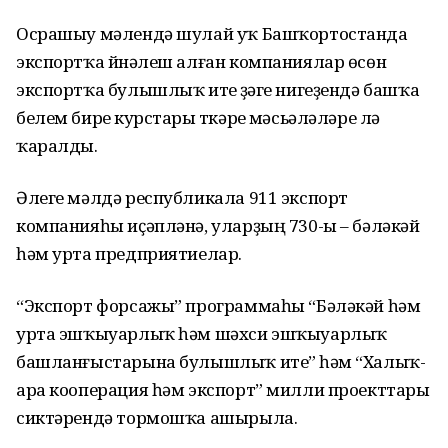
Осрашыу мәлендә шулай уҡ Башҡортостанда
экспортҡа йүнәлеш алған компаниялар өсөн
экспортҡа булышлыҡ итеү үҙәге нигеҙендә башҡа
белем биреү курстары үткәреү мәсьәләләре лә
ҡаралды.
Әлеге мәлдә республикала 911 экспорт
компанияһы иҫәпләнә, уларҙың 730-ы – бәләкәй
һәм урта предприятиелар.
“Экспорт форсажы” программаһы “Бәләкәй һәм
урта эшҡыуарлыҡ һәм шәхси эшҡыуарлыҡ
башланғыстарына булышлыҡ итеү” һәм “Халыҡ-
ара кооперация һәм экспорт” милли проекттары
сиктәрендә тормошҡа ашырыла.