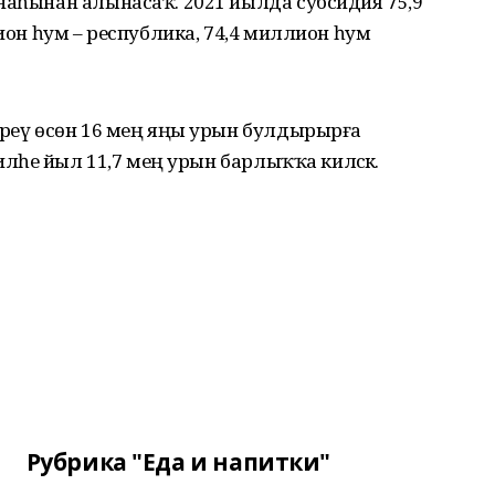
наһынан алынасаҡ. 2021 йылда субсидия 75,9
лион һум – республика, 74,4 миллион һум
иреү өсөн 16 мең яңы урын булдырырға
иләһе йыл 11,7 мең урын барлыҡҡа киләсәк.
Рубрика "Еда и напитки"