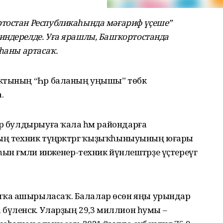
тостан Республикаһында мәғариф үҫеше”
индерелде. Уға ярашлы, Башҡортостанда
һаны артасаҡ.
ктының “Һәр баланың уңышы” төбәк
.
ар булдырыуға ҡала һәм райондарға
ың техник түңәрәктәргә ҡыҙыҡһыныуының юғары
н ғәмәли инженер-техник йүнәлештәрҙе үҫтереүгә
шҡа ашырыласаҡ. Балалар өсөн яңы урындар
бүленәсәк. Уларҙың 29,3 миллион һумы –