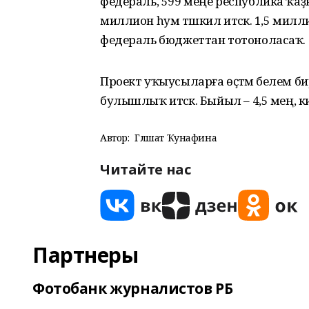
федераль, 599 меңе республика ҡаҙ
миллион һум тәшкил итәсәк. 1,5 мил
федераль бюджеттан тотоноласаҡ.
Проект уҡыусыларға өҫтәмә белем б
булышлыҡ итәсәк. Быйыл – 4,5 мең, к
Автор:
Гөлшат Ҡунафина
Читайте нас
Партнеры
Фотобанк журналистов РБ