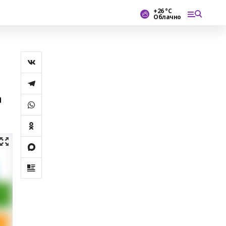
+26 °С
Облачно
”
а