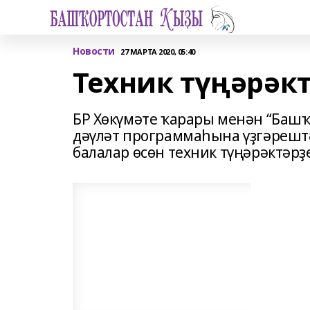
Новости
27 МАРТА 2020, 05:40
Техник түңәрәк
БР Хөкүмәте ҡарары менән “Баш
дәүләт программаһына үҙгәрешт
балалар өсөн техник түңәрәктәрҙ