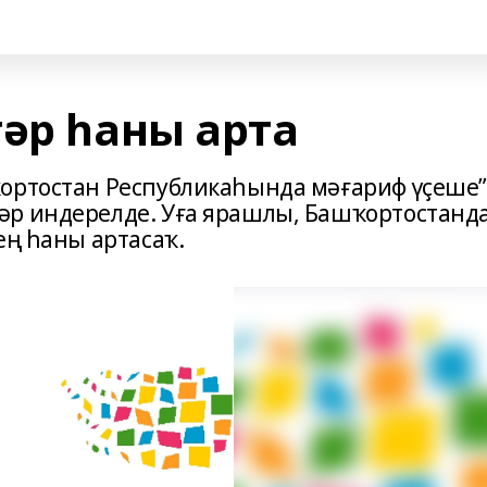
тәр һаны арта
ҡортостан Республикаһында мәғариф үҫеше
әр индерелде. Уға ярашлы, Башҡортостанд
ең һаны артасаҡ.