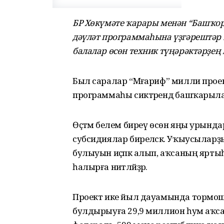
БР Хөкүмәте ҡарары менән “Башҡор
дәүләт программаһына үҙгәрештәр 
балалар өсөн техник түңәрәктәрҙең 
Был саралар “Мәғариф” милли прое
программаһы сиктәрендә башҡарыла
Өҫтәмә белем биреү өсөн яңы урынд
субсидиялар биреләсәк. Уҡыусыларҙ
булыуын иҫәпкә алып, аҡсаның яртыһы
һалырға ниәтләйҙәр.
Проект ике йыл дауамында тормо
булдырыуға 29,9 миллион һум аҡса 