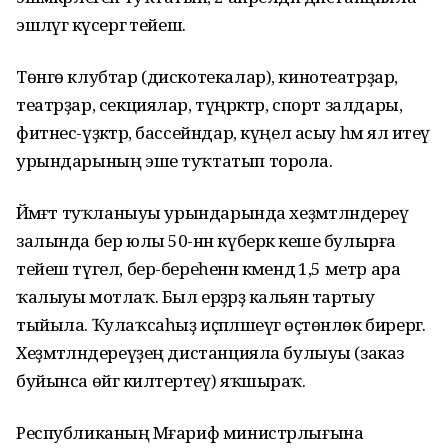
эшләүгә күсергә тейеш.
Төнгө клубтар (дискотекалар), кинотеатрҙар,
театрҙар, секциялар, түңәрәктәр, спорт залдары,
фитнес-үҙәктәр, бассейндар, күңел асыу һәм ял итеү
урындарының эше туҡтатып торола.
Йәмәғәт туҡланыуы урындарында хеҙмәтләндереү
залында бер юлы 50-нән күберәк кеше булырға
тейеш түгел, бер-береһенән кәмендә 1,5 метр ара
ҡалыуы мотлаҡ. Был ерҙәрҙә кальян тартыу
тыйыла. Ҡулаҡсаһыҙ иҫәпләшеүгә өҫтөнлөк бирергә.
Хеҙмәтләндереүҙең дистанцияла булыуы (заказ
буйынса өйгә килтертеү) яҡшыраҡ.
Республиканың Мәғариф министрлығына