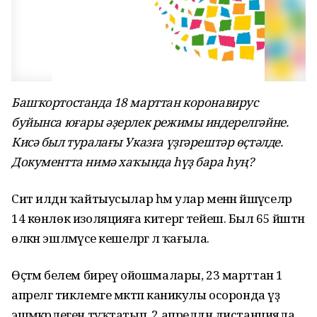
Башҡортостанда 18 марттан коронавирус
буйынса юғары әҙерлек режимы индерелгәйне.
Кисә был туралағы Указға үҙгәрештәр өҫтәлде.
Документта нимә хаҡында һүҙ бара һуң?
Сит илдән ҡайтыусылар һәм улар менән йәшәүселәр
14 көнлөк изоляцияға китергә тейеш. Был 65 йәштән
өлкән эшләмәүсе кешеләргә лә ҡағыла.
Өҫтәмә белем биреү ойошмалары, 23 марттан 1
апрелгә тиклемге мәктәп каникулы осоронда үҙ
эшмәкәрлеген туҡтатып, 2 апрелдән дистанцияла