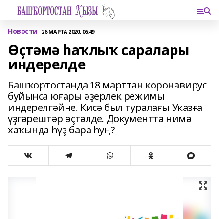
Новости
26 МАРТА 2020, 06:49
Өҫтәмә һаҡлыҡ саралары
индерелде
Башҡортостанда 18 марттан коронавирус
буйынса юғары әҙерлек режимы
индерелгәйне. Кисә был туралағы Указға
үҙгәрештәр өҫтәлде. Документта нимә
хаҡында һүҙ бара һуң?