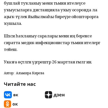
бушлай туҡланыу менән тәьмин ителеүсе
уҡыусыларға дистанцияла уҡыу осоронда ла
аҙыҡ-түлек йыйылмаһы биреүҙе ойошторорға
ҡушыла.
Шәхси һаҡланыу саралары менән иң беренсе
сиратта медик-инфекционистар тәьмин ителергә
тейеш.
Указға өҫтәлгән үҙгәрештәр 26 марттан ғәмәлгә инә.
Автор:
Альмира Кирәева
Читайте нас