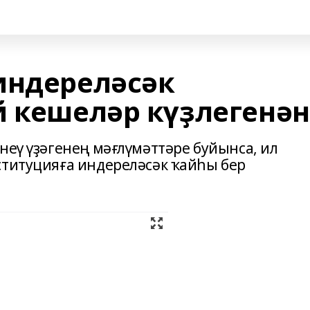
индереләсәк
й кешеләр күҙлегенән
неү үҙәгенең мәғлүмәттәре буйынса, ил
ституцияға индереләсәк ҡайһы бер