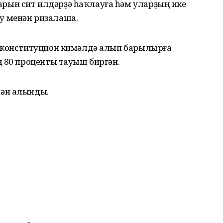
ын сит илдәрҙә һаҡлауға һәм уларҙың ике
 менән ризалаша.
у конституцион кимәлдә алып барылырға
ң 80 проценты тауыш биргән.
нән алынды.