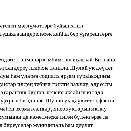
үҙәгенең мәғлүмәттәре буйынса, ил
туцияға индереләсәк ҡайһы бер үҙгәрештәргә
дәге өҫтәлмәләрҙе мөһим тип иҫәпләй. Был иһә
тләндереү өлкәһенә ҡағыла. Шулай уҡ дәүләт
 булыуы һәм уларға социаль ярҙам тураһындағы
ндар илдең тәбиғи төрлөлөгөн һаҡлау, адреслы
гә гарантия биргән, пенсия аксаһын йылда
лыуҙарын билдәләй. Шулай уҡ дәүләттең фәнни-
әмәһен, хеҙмәтсәндәрҙең хоҡуҡтарын яҡлау
умынан да кәметмәҫкә тигән бүлектәрҙе лә
ш биреүселәр муниципаль һәм дәүләт