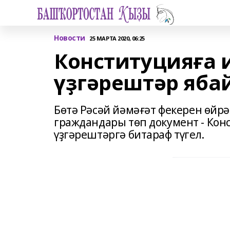
Новости
25 МАРТА 2020, 06:25
Конституцияға 
үҙгәрештәр яба
Бөтә Рәсәй йәмәғәт фекерен өйрә
граждандары төп документ - Кон
үҙгәрештәргә битараф түгел.