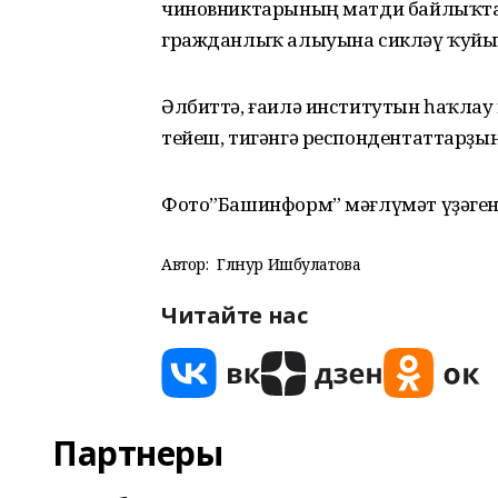
чиновниктарының матди байлыҡтар
гражданлыҡ алыуына сикләү ҡуйыу
Әлбиттә, ғаилә институтын һаҡла
тейеш, тигәнгә респондентаттарҙы
Фото”Башинформ” мәғлүмәт үҙәге
Автор:
Гөлнур Ишбулатова
Читайте нас
Партнеры