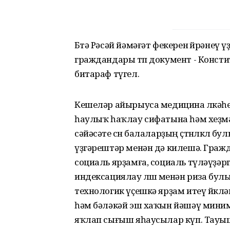
Бөтә Рәсәй йәмәғәт фекерен өйрәнеү 
граждандары төп документ - Консти
битараф түгел.
Кешеләр айырыуса медицина өлкәһен
һаулыҡ һаҡлау сифатына һәм хеҙмә
сәйәсәте өсөн балаларҙың өҫтөнлөклө
үҙгәрештәр менән дә килешә. Гражда
социаль ярҙамға, социаль түләүҙәр
индексациялау өлөшө менән риза бу
технологик үҫешкә ярҙам итеү йөкл
һәм бәләкәй эш хаҡын йәшәү миним
яҡлап сығыш яһаусылар күп. Тауы