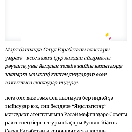
Март башында Сәғүд Ғәрәбстаны властары
үмрәгә – кесе хажға (ҙур хаждан айырмалы
рәүештә, уны йылдың теләһә ҡайһы ваҡытында
ҡылырға мөмкин) килгән диндарҙар өсөн
ваҡытлыса сикләүҙәр индерҙе.
Әлегә оло хаж ғәмәлен ҡылыуға бер нидәй ҙә
тыйыуҙар юҡ, тип белдерә “Яңылыҡтар”
мәғлүмәт агентлығына Рәсәй мөфтиәҙәре Советы
рәйесенең беренсе урынбаҫары Рушан Әббәсов.
Сәғүд Ғәрәбстаны коронавирусҡа ҡаршы