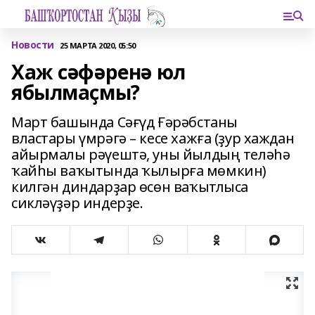
Новости
25 МАРТА 2020, 05:50
Хаж сәфәренә юл
ябылмаҫмы?
Март башында Сәғүд Ғәрәбстаны
властары үмрәгә – кесе хажға (ҙур хаждан
айырмалы рәүештә, уны йылдың теләһә
ҡайһы ваҡытында ҡылырға мөмкин)
килгән диндарҙар өсөн ваҡытлыса
сикләүҙәр индерҙе.