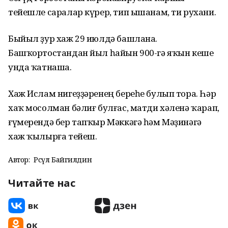
тейешле саралар күрер, тип ышанам, ти рухани.
Быйыл ҙур хаж 29 июлдә башлана.
Башҡортостандан йыл һайын 900-гә яҡын кеше
унда ҡатнаша.
Хаж Ислам нигеҙҙәренең береһе булып тора. Һәр
хаҡ мосолман бәлиғ булғас, матди хәленә ҡарап,
ғүмерендә бер тапҡыр Мәккәгә һәм Мәҙинәгә
хаж ҡылырға тейеш.
Автор:
Рәсүл Байгилдин
Читайте нас