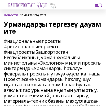
Новости
20 МАРТА 2020, 07:17
Урмандарҙы тергеҙеү дауам
итә
#национальныепроекты
#региональныепроекты
#нацпроектыБашкортостан
Республиканың урман хужалығы
министрлығы «Экология» милли проекты
сиктәрендә «Урмандарҙы һаҡлау»
федераль проектын үтәүҙә әүҙем ҡатнаша.
Проект эсенә урмандарҙы һаҡлау, шул
иҫәптән ҡырҡылған һәм һәләк булған
ағаслыҡтар урынына яңыһын ултыртыу,
урман тергеҙеү майҙанын арттырыу,
материаль-техник базаны махсуслашҡан