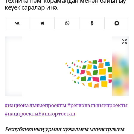
техника һәм ҡорамалдан менән байытыу
кеүек саралар инә.
#национальныепроекты
#региональныепроекты
#нацпроектыБашкортостан
Республиканың урман хужалығы министрлығы