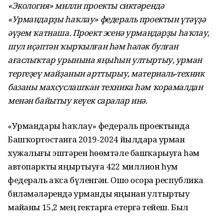
«Экология» милли проекты сиктәрендә
«Урмандарҙы һаҡлау» федераль проектын үтәүҙә
әүҙем ҡатнаша. Проект эсенә урмандарҙы һаҡлау,
шул иҫәптән ҡырҡылған һәм һәләк булған
ағаслыҡтар урынына яңыһын ултыртыу, урман
тергеҙеү майҙанын арттырыу, материаль-техник
базаны махсуслашҡан техника һәм ҡорамалдан
менән байытыу кеүек саралар инә
.
«Урмандарҙы һаҡлау» федераль проектында
Башҡортостанға 2019-2024 йылдарҙа урман
хужалығы эштәрен һөҙөмтәле башҡарыуға һәм
автопаркты яңыртыуға 422 миллион һум
федераль аҡса бүленгән. Ошо осорҙа республика
биләмәләрендә урманды яңынан ултыртыу
майҙаны 15,2 мең гектарға етергә тейеш. Был