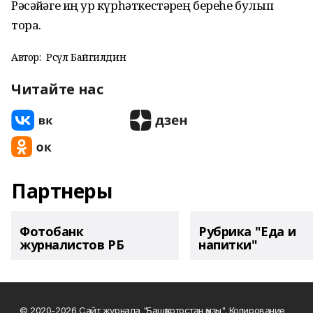
Рәсәйҙәге иң ҙур күрһәткестәрҙең береһе булып
тора.
Автор:
Рәсүл Байгилдин
Читайте нас
Партнеры
Фотобанк
Рубрика "Еда и
журналистов РБ
напитки"
© 2020-2026 Сайт журнала "Башҡортостан ҡыҙы". Копирование