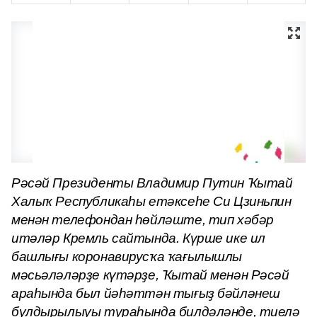
Рәсәй Президенты Владимир Путин Ҡытай
Халыҡ Республикаһы етәксеһе Си Цзиньпин
менән телефондан һөйләште, тип хәбәр
итәләр Кремль сайтында. Күрше ике ил
башлығы коронавирусҡа ҡағылышлы
мәсьәләләрҙе күтәрҙе, Ҡытай менән Рәсәй
араһында был йәһәттән тығыҙ бәйләнеш
булдырылыуы тураһында билдәләнде, тиелә