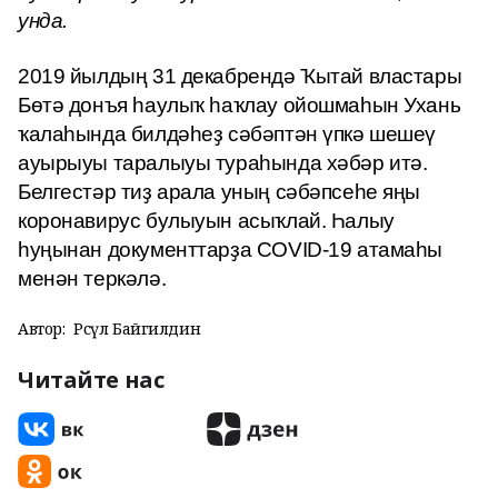
унда.
2019 йылдың 31 декабрендә Ҡытай властары
Бөтә донъя һаулыҡ һаҡлау ойошмаһын Ухань
ҡалаһында билдәһеҙ сәбәптән үпкә шешеү
ауырыуы таралыуы тураһында хәбәр итә.
Белгестәр тиҙ арала уның сәбәпсеһе яңы
коронавирус булыуын асыҡлай. Һалыу
һуңынан документтарҙа COVID-19 атамаһы
менән теркәлә.
Автор:
Рәсүл Байгилдин
Читайте нас