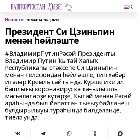
Новости
20 МАРТА 2020, 07:01
Президент Си Цзиньпин
менән һөйләште
#ВладимирПутинРәсәй Президенты
Владимир Путин Ҡытай Халыҡ
Республикаһы етәксеһе Си Цзиньпин
менән телефондан һөйләште, тип хәбәр
итәләр Кремль сайтында. Күрше ике ил
башлығы коронавирусҡа ҡағылышлы
мәсьәләләрҙе күтәрҙе, Ҡытай менән Рәсәй
араһында был йәһәттән тығыҙ бәйләнеш
булдырылыуы тураһында билдәләнде,
тиелә унда.