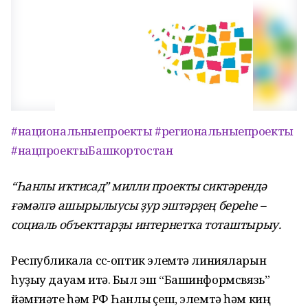
#национальныепроекты
#региональныепроекты
#нацпроектыБашкортостан
“Һанлы иҡтисад” милли проекты сиктәрендә
ғәмәлгә ашырылыусы ҙур эштәрҙең береһе –
социаль объекттарҙы интернетҡа тоташтырыу.
Республикала сүс-оптик элемтә линияларын
һуҙыу дауам итә. Был эш “Башинформсвязь”
йәмғиәте һәм РФ Һанлы үҫеш, элемтә һәм киң