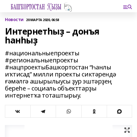
Новости
20 МАРТА 2020, 06:58
Интернетһыҙ – донъя
һанһыҙ
#национальныепроекты
#региональныепроекты
#нацпроектыБашкортостан “Һанлы
иҡтисад” милли проекты сиктәрендә
ғәмәлгә ашырылыусы ҙур эштәрҙең
береһе – социаль объекттарҙы
интернетҡа тоташтырыу.