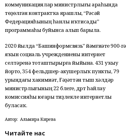
коммуникациялар министрлығы араһында
төҙөлгән контрактҡа ярашлы, “Рәсәй
Федерацияһының һанлы иҡтисады”
программаһы буйынса алып барыла.
2020 йылда “Башинформсвязь” йәмғиәте 900-гә
яҡын социаль учреждениены интернет
селтәренә тоташтырырға йыйына. 431 уҡыу
йорто, 354 фельдшер-акушерлыҡ пункты, 79
урындағы хакимиәт, Ғәҙәттән тыш хәлдәр
министрлығының 22 бүлеге, дүрт һайлау
комиссияһы юғары тиҙлекле интернетлы
буласаҡ.
Автор:
Альмира Кирәева
Читайте нас