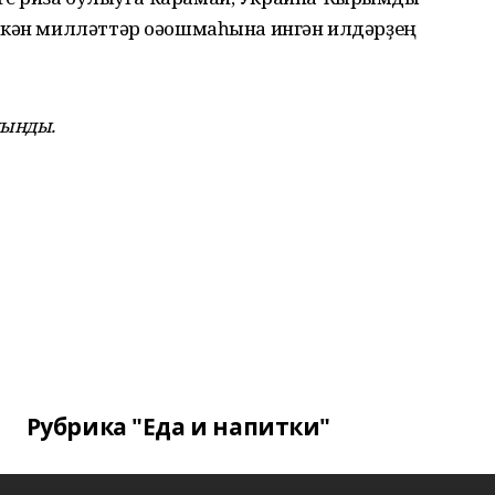
шкән милләттәр оәошмаһына ингән илдәрҙең
лынды.
Рубрика "Еда и напитки"