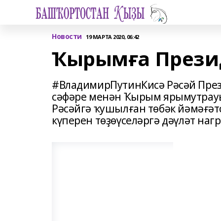
Новости
19 МАРТА 2020, 06:42
Ҡырымға Прези
#ВладимирПутинКисә Рәсәй През
сәфәре менән Ҡырым ярымутрауын
Рәсәйгә ҡушылған төбәк йәмәғәт
күперен төҙөүселәргә дәүләт на