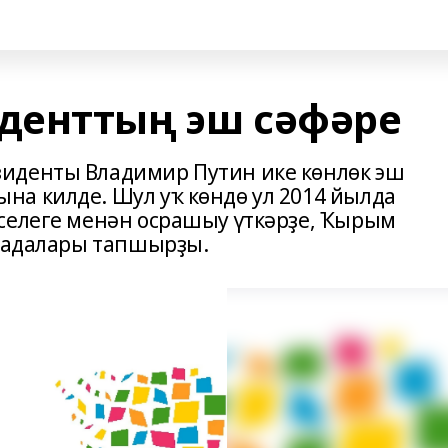
денттың эш сәфәре
иденты Владимир Путин ике көнлөк эш
а килде. Шул уҡ көндө ул 2014 йылда
селеге менән осрашыу үткәрҙе, Ҡырым
градалары тапшырҙы.