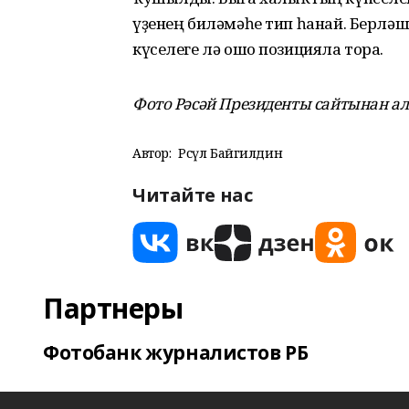
үҙенең биләмәһе тип һанай. Берлә
күселеге лә ошо позицияла тора.
Фото Рәсәй Президенты сайтынан а
Автор:
Рәсүл Байгилдин
Читайте нас
Партнеры
Фотобанк журналистов РБ