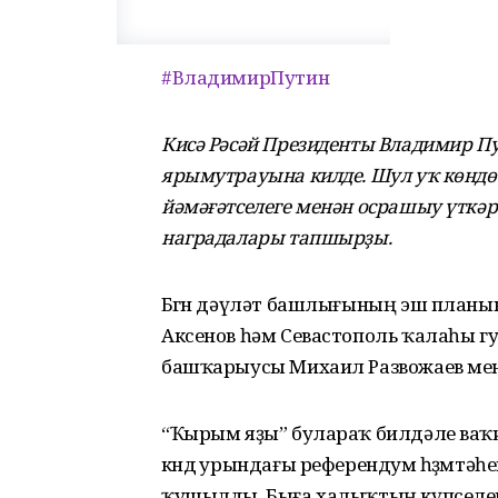
#ВладимирПутин
Кис
ә Рәсәй Президенты Владимир П
ярымутрауына килде. Шул уҡ көндө 
йәмәғәтселеге менән осрашыу үткәр
наградалары тапшырҙы.
Бөгөн дәүләт башлығының эш план
Аксенов һәм Севастополь ҡалаһы 
башҡарыусы Михаил Развожаев мен
“Ҡырым яҙы” булараҡ билдәле ваҡи
көндө урындағы референдум һөҙөмтәһ
ҡушылды. Быға халыҡтың күпселег