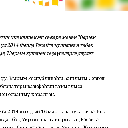
утин ике көнлөк эш сәфәре менән Ҡырым
ул 2014 йылда Рәсәйгә ҡушылған төбәк
ҙе, Ҡырым күперен төҙөүселәргә дәүләт
ында Ҡырым Республикаһы Башлығы Сергей
губернаторы вазифаһын ваҡытлыса
ән осрашыу ҡаралған.
ға 2014 йылдың 16 мартына тура килә. Был
ендә төбәк, Украинанан айырылып, Рәсәйгә
е риза булыуға ҡарамай, Украина Ҡырымды