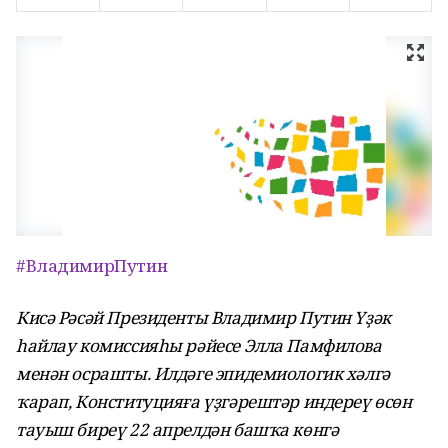
#ВладимирПутин
Кисә Рәсәй Президенты Владимир Путин Үҙәк
һайлау комиссияһы рәйесе Элла Памфилова
менән осрашты. Илдәге эпидемиологик хәлгә
ҡарап, Конституцияға үҙгәрештәр индереү өсөн
тауыш биреү 22 апрелдән башҡа көнгә