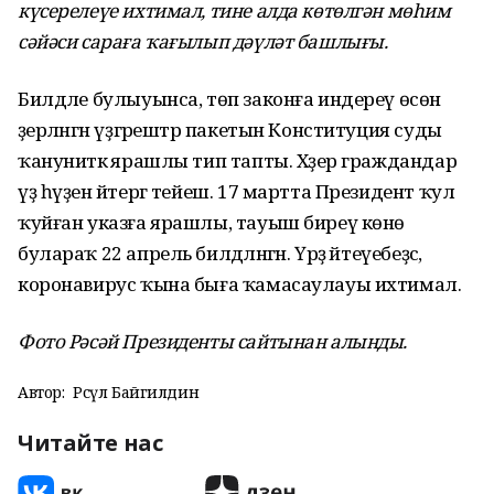
күсерелеүе ихтимал, тине алда көтөлгән мөһим
сәйәси сараға ҡағылып дәүләт башлығы.
Билдәле булыуынса, төп законға индереү өсөн
әҙерләнгән үҙгәрештәр пакетын Конституция суды
ҡануниәткә ярашлы тип тапты. Хәҙер граждандар
үҙ һүҙен әйтергә тейеш. 17 мартта Президент ҡул
ҡуйған указға ярашлы, тауыш биреү көнө
булараҡ 22 апрель билдәләнгән. Үрҙә әйтеүебеҙсә,
коронавирус ҡына быға ҡамасаулауы ихтимал.
Фото Рәсәй Президенты сайтынан алынды.
Автор:
Рәсүл Байгилдин
Читайте нас