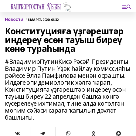
Новости
18 МАРТА 2020, 06:32
Конституцияға үҙгәрештәр
индереү өсөн тауыш биреү
көнө тураһында
#ВладимирПутинКисә Рәсәй Президенты
Владимир Путин Үҙәк һайлау комиссияһы
рәйесе Элла Памфилова менән осрашты.
Илдәге эпидемиологик хәлгә ҡарап,
Конституцияға үҙгәрештәр индереү өсөн
тауыш биреү 22 апрелдән башҡа көнгә
күсерелеүе ихтимал, тине алда көтөлгән
мөһим сәйәси сараға ҡағылып дәүләт
башлығы.