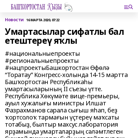
Новости
16 МАРТА 2020, 07:22
Умартасылар сифатлы бал
етештереү яҡлы
#национальныепроекты
#региональныепроекты
#нацпроектыБашкортостан Өфөлә
“Торатау” Конгресс-холында 14-15 мартта
Башҡортостан Республикаһы
умартасыларының II съезы үтте.
Республика Хөкүмәте вице-премьеры,
ауыл хужалығы министры Илшат
Фазрахманов сарала сығыш яһап, беҙ
ҡортсолоҡ тармағын үҫтереү маҡсаты
тотабыҙ, былтыр махсус лаборатория
ярҙамында умарталарҙың сәләмтлеген