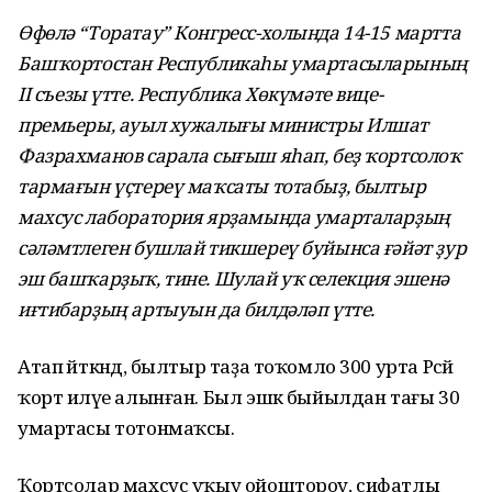
Өфөлә “Торатау” Конгресс-холында 14-15 мартта
Башҡортостан Республикаһы умартасыларының
II
съезы үтте. Республика Хөкүмәте вице-
премьеры, ауыл хужалығы министры Илшат
Фазрахманов сарала сығыш яһап, беҙ ҡортсолоҡ
тармағын үҫтереү маҡсаты тотабыҙ, былтыр
махсус лаборатория ярҙамында умарталарҙың
сәләмтлеген бушлай тикшереү буйынса ғәйәт ҙур
эш башҡарҙыҡ, тине. Шулай уҡ селекция эшенә
иғтибарҙың артыуын да билдәләп үтте.
Атап әйткәндә, былтыр таҙа тоҡомло 300 урта Рәсәй
ҡорт иләүе алынған. Был эшкә быйылдан тағы 30
умартасы тотонмаҡсы.
Ҡортсолар махсус уҡыу ойоштороу, сифатлы