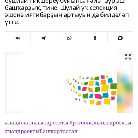
бушлай тикшереү буйынса ғәйәт ҙур эш
башҡарҙыҡ, тине. Шулай уҡ селекция
эшенә иғтибарҙың артыуын да билдәләп
үтте.
#национальныепроекты
#региональныепроекты
#нацпроектыБашкортостан