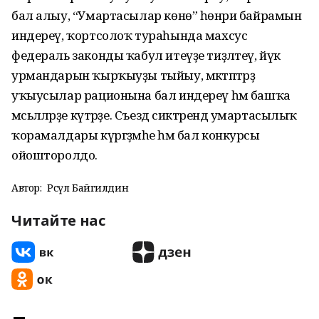
бал алыу, “Умартасылар көнө” һөнәри байрамын
индереү, ҡортсолоҡ тураһында махсус
федераль законды ҡабул итеүҙе тиҙләтеү, йүкә
урмандарын ҡырҡыуҙы тыйыу, мәктәптәрҙә
уҡыусылар рационына бал индереү һәм башҡа
мәсьәләләрҙе күтәрҙе. Съезд сиктәрендә умартасылыҡ
ҡорамалдары күргәҙмәһе һәм бал конкурсы
ойошторолдо.
Автор:
Рәсүл Байгилдин
Читайте нас