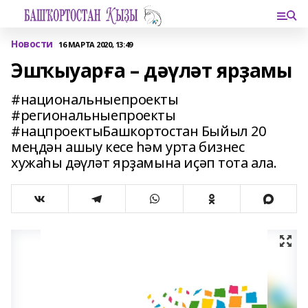
Новости
16 МАРТА 2020, 13:49
Эшҡыуарға – дәүләт ярҙамы
#национальныепроекты
#региональныепроекты
#нацпроектыБашкортостан Быйыл 20
меңдән ашыу кесе һәм урта бизнес
хужаһы дәүләт ярҙамына иҫәп тота ала.