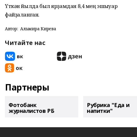
Үткән йылда был ярҙамдан 8,4 мең эшҡыуар
файҙаланған.
Автор:
Альмира Кирәева
Читайте нас
Партнеры
Фотобанк
Рубрика "Еда и
журналистов РБ
напитки"