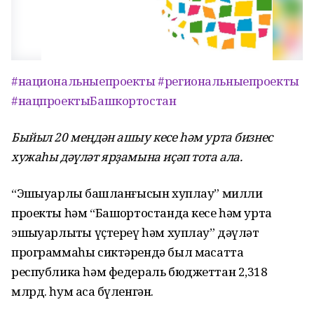
#национальныепроекты
#региональныепроекты
#нацпроектыБашкортостан
Быйыл 20 меңдән ашыу кесе һәм урта бизнес
хужаһы дәүләт ярҙамына иҫәп тота ала.
“Эшҡыуарлыҡ башланғысын хуплау” милли
проекты һәм “Башҡортостанда кесе һәм урта
эшҡыуарлыҡты үҫтереү һәм хуплау” дәүләт
программаһы сиктәрендә был маҡсатта
республика һәм федераль бюджеттан 2,318
млрд. һум аҡса бүленгән.