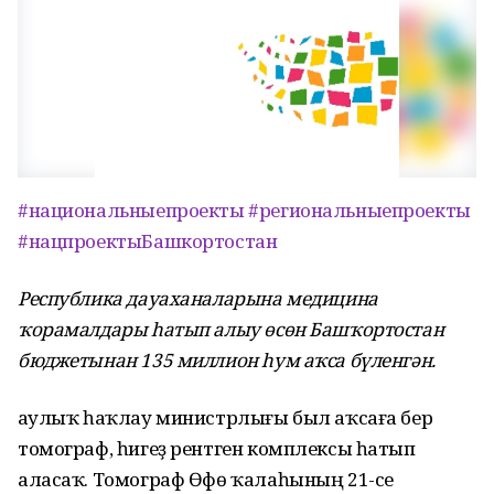
#национальныепроекты
#региональныепроекты
#нацпроектыБашкортостан
Республика дауаханаларына медицина
ҡорамалдары һатып алыу өсөн Башҡортостан
бюджетынан 135 миллион һум аҡса бүленгән.
Һаулыҡ һаҡлау министрлығы был аҡсаға бер
томограф, һигеҙ рентген комплексы һатып
аласаҡ. Томограф Өфө ҡалаһының 21-се