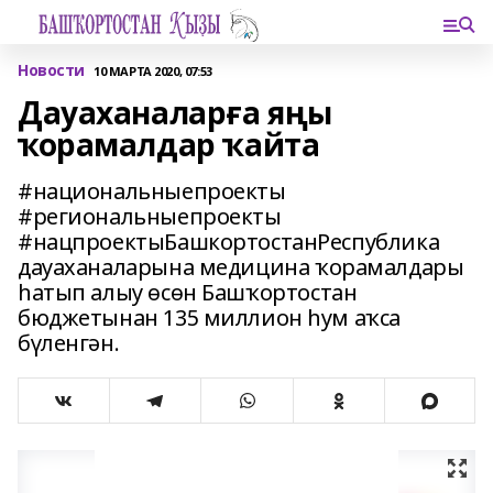
Новости
10 МАРТА 2020, 07:53
Дауаханаларға яңы
ҡорамалдар ҡайта
#национальныепроекты
#региональныепроекты
#нацпроектыБашкортостанРеспублика
дауаханаларына медицина ҡорамалдары
һатып алыу өсөн Башҡортостан
бюджетынан 135 миллион һум аҡса
бүленгән.