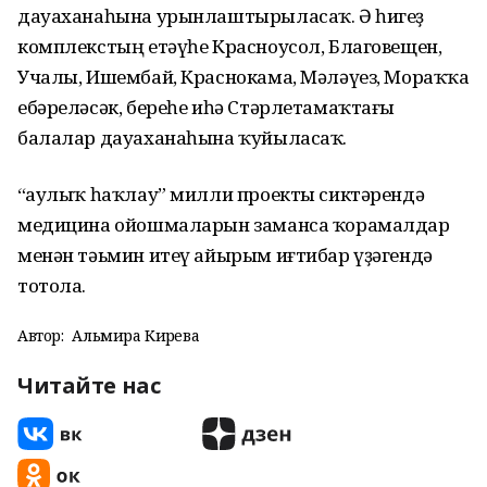
дауаханаһына урынлаштырыласаҡ. Ә һигеҙ
комплекстың етәүһе Красноусол, Благовещен,
Учалы, Ишембай, Краснокама, Мәләүез, Мораҡҡа
ебәреләсәк, береһе иһә Стәрлетамаҡтағы
балалар дауаханаһына ҡуйыласаҡ.
“Һаулыҡ һаҡлау” милли проекты сиктәрендә
медицина ойошмаларын заманса ҡорамалдар
менән тәьмин итеү айырым иғтибар үҙәгендә
тотола.
Автор:
Альмира Кирәева
Читайте нас