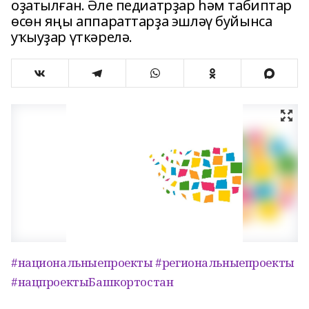
оҙатылған. Әле педиатрҙар һәм табиптар
өсөн яңы аппараттарҙа эшләү буйынса
уҡыуҙар үткәрелә.
#национальныепроекты
#региональныепроекты
#нацпроектыБашкортостан