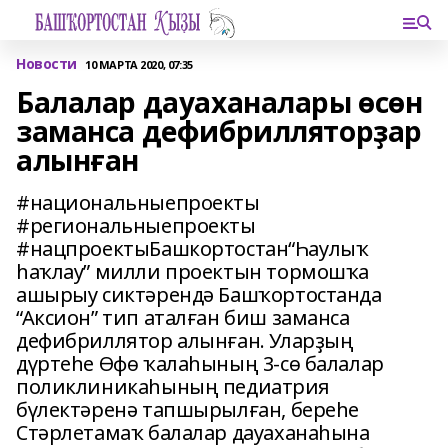
Новости
10 МАРТА 2020, 07:35
Балалар дауаханалары өсөн
заманса дефибрилляторҙар
алынған
#национальныепроекты
#региональныепроекты
#нацпроектыБашкортостан“Һаулыҡ
һаҡлау” милли проектын тормошҡа
ашырыу сиктәрендә Башҡортостанда
“Аксион” тип аталған биш заманса
дефибриллятор алынған. Уларҙың
дүртеһе Өфө ҡалаһының 3-сө балалар
поликлиникаһының педиатрия
бүлектәренә тапшырылған, береһе
Стәрлетамаҡ балалар дауаханаһына