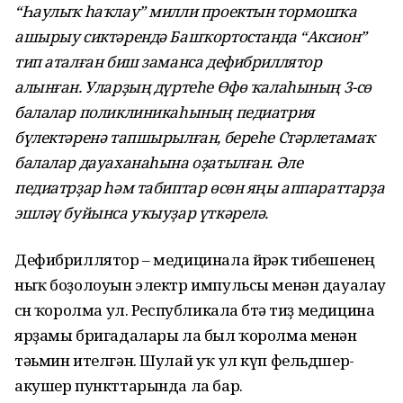
“Һаулыҡ һаҡлау” милли проектын тормошҡа
ашырыу сиктәрендә Башҡортостанда “Аксион”
тип аталған биш заманса дефибриллятор
алынған. Уларҙың дүртеһе Өфө ҡалаһының 3-сө
балалар поликлиникаһының педиатрия
бүлектәренә тапшырылған, береһе Стәрлетамаҡ
балалар дауаханаһына оҙатылған. Әле
педиатрҙар һәм табиптар өсөн яңы аппараттарҙа
эшләү буйынса уҡыуҙар үткәрелә.
Дефибриллятор – медицинала йөрәк тибешенең
ныҡ боҙолоуын электр импульсы менән дауалау
өсөн ҡоролма ул. Республикала бөтә тиҙ медицина
ярҙамы бригадалары ла был ҡоролма менән
тәьмин ителгән. Шулай уҡ ул күп фельдшер-
акушер пункттарында ла бар.