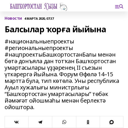
Новости
4 МАРТА 2020, 07:37
Балсылар ҡорға йыйына
#национальныепроекты
#региональныепроекты
#нацпроектыБашкортостанБалы менән
бөтә донъяла дан тотҡан Башҡортостан
умартасылары үҙҙәренең II съезын
үткәрергә йыйына. Форум Өфөлә 14–15
мартта була, тип көтөлә. Уны республика
Ауыл хужалығы министрлығы
“Башҡортостан умартасылары” төбәк
йәмәғәт ойошмаһы менән берлектә
ойоштора.