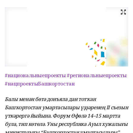
#национальныепроекты
#региональныепроекты
#нацпроектыБашкортостан
Балы менән бөтә донъяла дан тотҡан
Башҡортостан умартасылары үҙҙәренең II съезын
үткәрергә йыйына. Форум Өфөлә 14–15 мартта
була, тип көтөлә. Уны республика Ауыл хужалығы
министрлығы “Башҡортостан умартасылары”