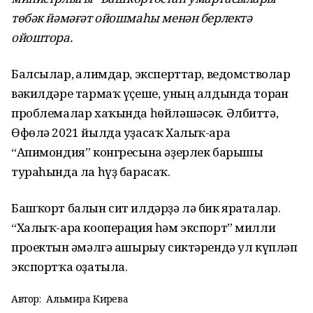
төбәк йәмәғәт ойошмаһы менән берлектә
ойоштора.
Балсылар, ғалимдар, эксперттар, ведомстволар
вәкилдәре тармаҡ үҫеше, уның алдында торған
проблемалар хаҡында һөйләшәсәк. Әлбиттә,
Өфөлә 2021 йылда уҙасаҡ Халыҡ-ара
“Апимондия” конгресына әҙерлек барышы
тураһында ла һүҙ барасаҡ.
Башҡорт балын сит илдәрҙә лә бик яраталар.
“Халыҡ-ара кооперация һәм экспорт” милли
проектын ғәмәлгә ашырыу сиктәрендә ул күпләп
экспортҡа оҙатыла.
Автор:
Альмира Кирәева