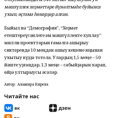
м
ә
ш
ғү
ллек хе
ҙ
м
ә
тт
ә
ре йүнәлтмәһе буйынса
у
ҡ
ып,
өҫ
т
ә
м
ә
һө
н
ә
р
ҙә
р ал
ғ
ан.
Быйыл иһә “Демография”, “Хеҙмәт
етештереүсәнлеге һәм мәшғүллекте хуплау”
милли проекттарын ғәмәлгә ашырыу
сиктәрендә 10 меңдән ашыу кешене яңынан
уҡытыу күҙҙә тотола. Уларҙың 1,5 меңе – 50
йәште уҙғандар, 1,3 меңе – сабыйҙарын ҡарап,
өйҙә ултырыусы әсәләр.
Автор:
Альмира Кирәева
Читайте нас