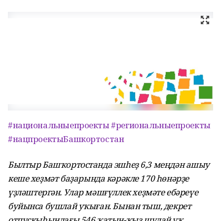
#национальныепроекты
#региональныепроекты
#нацпроектыБашкортостан
Былтыр Баш
ҡ
ортостанда эш
һ
е
ҙ
6,3 ме
ң
д
ә
н ашыу
кеше хе
ҙ
м
ә
т ба
ҙ
арында
кәрәкле
170
һө
н
ә
р
ҙ
е
үҙ
л
ә
штерг
ә
н. Улар м
ә
ш
ғү
ллек хе
ҙ
м
ә
те еб
ә
ре
ү
е
буйынса бушлай у
ҡ
ы
ғ
ан. Бынан тыш, декрет
отпускы
һ
ында
ғ
ы 546
ҡ
атын-
ҡ
ы
ҙ
шулай у
ҡ