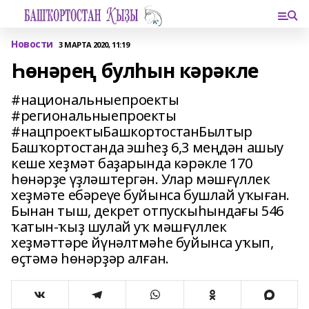
Новости
3 МАРТА 2020, 11:19
Һөнәрең булһын кәрәкле
#национальныепроекты
#региональныепроекты
#нацпроектыБашкортостанБылтыр
Башҡортостанда эшһеҙ 6,3 меңдән ашыу
кеше хеҙмәт баҙарында кәрәкле 170
һөнәрҙе үҙләштергән. Улар мәшғүллек
хеҙмәте ебәреүе буйынса бушлай уҡыған.
Бынан тыш, декрет отпускыһындағы 546
ҡатын-ҡыҙ шулай уҡ мәшғүллек
хеҙмәттәре йүнәлтмәһе буйынса уҡып,
өҫтәмә һөнәрҙәр алған.